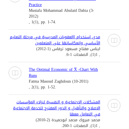
Practice
Mustafa Mohammad Abulaid Dabia (3-
2012)
, 1(1), pp. 1-74.
مدى استخدام االعقوبات المدرسية في مرحلة التعليم
الأساسي وانعكاساتها على المتعلمين
ايناس مفتاح مسعود ترفاس (1-2012)
, 1(1), الصفحات 1-6.
The Optimal Economic of X̅ -Chart With
Runs
Fatma Masoud Zaghdoun (10-2011)
, 2(1), pp. 1-52.
المشكلات الاجتماعية و النفسية لنزلاء المؤسسات
الاصلاح والتأهيل و الدور المقترح للخدمة الاجتماعية
في التعامل معها
محمد مبروك محمد ابوحميدة (2-2010)
, 1(1), الصفحات 1-260.