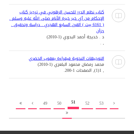
كتاب نظم الدرر للحسن الرهوني في ترجيز كتاب
الإحكام من آي خير خيرة الأنام صلى الله عليه وسلم .
( 6161 بيت ) القرن السابع الهجري . دراسة وتحقيق .
جزآن
د . خديجة أحمد البدوي (1-2010)
, .
التوجيهات النحوية فيقراءة يعقوب الحضري
محمد رمضان محمود البلعزي (1-2010)
, 1(1), الصفحات 1-200.
51
49
50
52
53