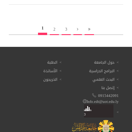
1
2
3
حول الجامعة
الطلبة
البرامج الدراسية
الأساتذة
البحث العلمي
الخريجون
إتصل بنا
0915442091
Info.edt@uot.edu.ly
Visitors
Total: 3 613 423