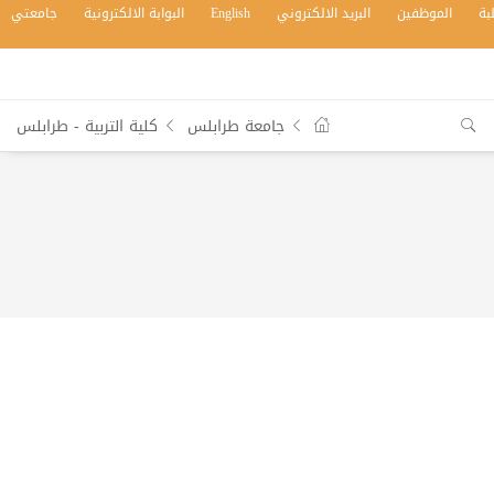
بة
الموظفين
البريد الالكتروني
English
البوابة الالكترونية
جامعتي
جامعة طرابلس
كلية التربية - طرابلس