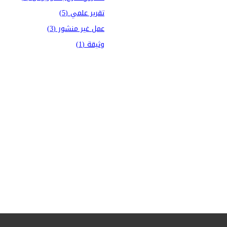
تقرير علمي (5)
عمل غير منشور (3)
وثيقة (1)