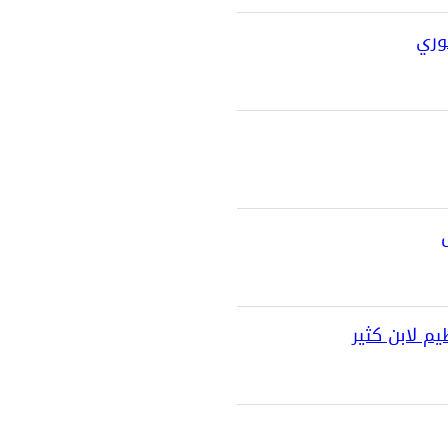
وري
م لابن كثير