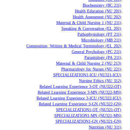
Biochemistry (BC 211)
Health Education (NU 201)
Health Assessment (NU 202)
Maternal & Child Nursing 1 (NU 211)
Speaking & Conversation (EL 201)
Pathophysiology (PT 211)
Microbiology (MB 211)
Composition, Writing & Medical Terminology (EL 202)
General Psychology (PC 211)
Parasitology (PA 211)
Maternal & Child Nursing 2 (NU 213)
Pharmacology for Nurses (NU 221)
SPECIALIZATION1-ICU (NU321-ICU)
Nursing Ethics (NU 312)
Related Learning Experience 3-OT (NU322-OT)
Related Learning Experience 3-MN (NU322-MN)
Related Learning Experience 3-ICU (NU322-ICU)
Related Learning Experience 3-GN (NU322-GN)
SPECIALIZATION1-OT (NU321-OT)
SPECIALIZATION1-MN (NU321-MN)
SPECIALIZATION1-GN (NU321-GN)
Nutrition (NU 311)