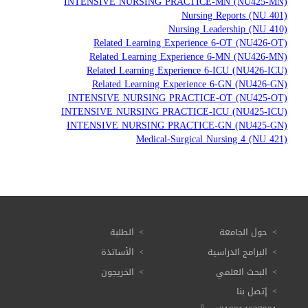
INTENSIVE NURSING PRACTICE-MN (NU425-MN)
Nursing Reports (NU 401)
Nursing Leadership (NU 410)
Related Learning Experience 6-OT (NU426-OT)
Related Learning Experience 6-MN (NU426-MN)
Related Learning Experience 6-ICU (NU426-ICU)
Related Learning Experience 6-GN (NU426-GN)
INTENSIVE NURSING PRACTICE-OT (NU425-OT)
INTENSIVE NURSING PRACTICE-ICU (NU425-ICU)
INTENSIVE NURSING PRACTICE-GN (NU425-GN)
Medical-Surgical Nursing 4 (NU 421)
حول الجامعة
الطلبة
البرامج الدراسية
الأساتذة
البحث العلمي
الخريجون
إتصل بنا