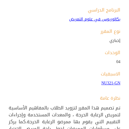
البرنامج الدراسي
بكالوريوس في علوم التمريض
نوع المقرر
إجباري
الوحدات
04
الاسبقيات
NU321-GN
نظرة عامة
تم تصميم هذا المقرر لتزويد الطلاب بالمفاهيم الأساسية
لتمريض الرعاية الحرجة ، والمعدات المستخدمة وإجراءات
التقييم التي يقوم بها ممرضو الرعاية الحرجة.كما يركز
على مسؤوليات الممرضات لجعل راحة المريض الاعتبار