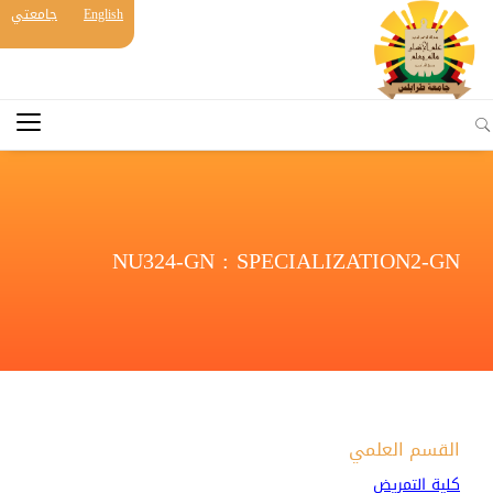
English
جامعتي
NU324-GN : SPECIALIZATION2-GN
القسم العلمي
كلية التمريض