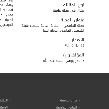
في مدينة
نوع المقالة
والتأثيرا
لامتلاك أ
مقال في مجلة علمية
مما يسمح 
عنوان المجلة
الفنية ال
المبتدئين
مجلة الجامعي _ النقابة العامة لأعضاء هيئة
التدريس الجامعي بدولة ليبيا
الاصدار
Vol. 0 No. 39
المؤلفـ(ون)
د. نادر يونس امحمد عبد الله
حول الجامعة
الطلبة
البرامج الدراسية
الأسات