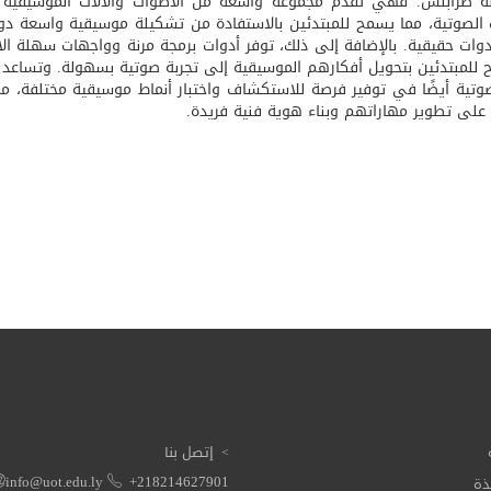
 طرابلس. فهي تقدم مجموعة واسعة من الأصوات والآلات الموسيقية ا
ت الصوتية، مما يسمح للمبتدئين بالاستفادة من تشكيلة موسيقية واسعة دو
دوات حقيقية. بالإضافة إلى ذلك، توفر أدوات برمجة مرنة وواجهات سهلة ال
للمبتدئين بتحويل أفكارهم الموسيقية إلى تجربة صوتية بسهولة. وتساعد 
صوتية أيضًا في توفير فرصة للاستكشاف واختبار أنماط موسيقية مختلفة، م
 على تطوير مهاراتهم وبناء هوية فنية فريدة.
إتصل بنا
ذة
info@uot.edu.ly
+218214627901