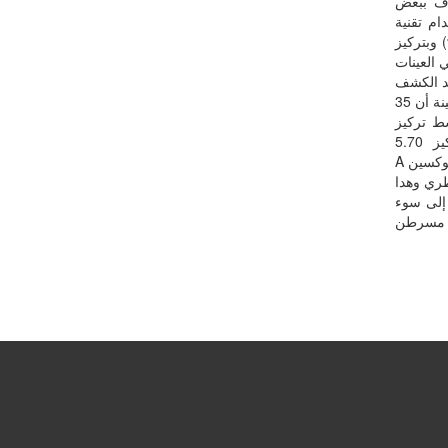
لاف ببعض
ھا لتقدير تركيز الأوكراتوكسين - – A باستخدام تقنية
ELISA (في عينات أعلاف أبقار(تسمين) أن 36 عينة كانت موجبة (90%) وبتركيز
رام/جرام) لإجمالي العينات
ة، عند حد الكشف
2.5 (نانوجرام/جرام). كذلك تشير النتائج المتحصل عليها لأعلاف الأبقار(حلوب) لعدد 40 عینة أن 35
رام/جرام) وبمتوسط تركيز
4.99% (نانوجرام/جرام) لإجمالي العينات المستخدمة في الدراسة وبمتوسط تركيز 5.70
(نانوجرام/جرام) للعينات الموجبة، عند حد الكشف 2.5 (نانوجرام / جرام). وجود الأوكراتوكسين A
طري وهدا
 إلى سوء
ن مسرطن