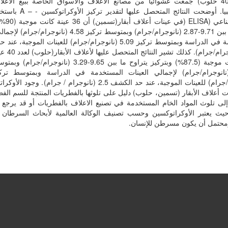
تسمين، 40 حلوب) جمعت عشوائيا من مصانع الأعلاف والأسواق الخاصة ببيع الأع
مناطق ليبيا. أوضحت النتائج المتحصل علی
الربط المناعي (
يتراوح ما ببن 9.71-2.87 (نانوجرام/جرام) وبمتوسط تركيز 4.58 (نانوج
المستخدمة في الدراسة وبمتوسط تركيز 5.09 (نانوجرام/جرام) للعينات الموجب
عینة كانت موجبة (87.5%) وبتركيز يتراوح ما ببن 9.65-3.29 (نانوج
ت أعلاف الأبقار (تسمين، حلوب) دليل على تلوثها بالفطريات المنتجة للسم الف
لى تلوث المواد الخام المستخدمة في تصنيع الاعلاف بالفطريات أو قد یرجع
حيث يعتبر الأوكراتوكسين وحسب تصنيف الوكالة العالمية لأبحاث السرطا
ومحتمل أن يكون مسرطن للإنسان.