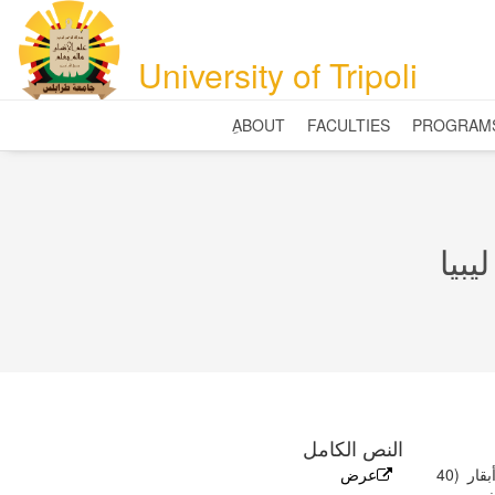
University of Tripoli
ِABOUT
FACULTIES
PROGRAM
النص الكامل
الهدف من ھده الدراسة ھو تقدير تركيز الأوكراتوكسين - A لعدد (80) عينة أعلاف أبقار (40
عرض