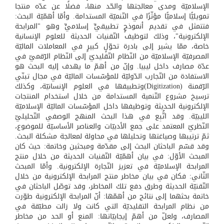
الإسلاميّة ومدى معالجتها والحّد منها، فضلًا عن عدّه منتجا
تمويليًّا إسلاميًّا مؤثّرًا في التّنميّة المستدامة. وأمّا أهمّيّة البحث:
فتتمثل في تقديم أنموذجٍ تطبيقيٍّ إسلاميٍّ وهو "المرابحة
الإلكترونية"، وذلك لتوظيف التّقنيات الحديثة للعلوم الإنسانية
خاصة، ممّا يشير إلى بادرة تحوّلٍ كبيرٍ في المعاملات الماليّة
المصرفيّة الإسلاميّة من النّظام التّقليديّ إلى النّظام الرّقميّ في
عدّة مصارف داخل ليبيا. وإنّ من أهمّ ما يهدف إليه البحث هو
الاستفادة من التّجارب الدّوليّة للمؤسّسات الماليّة في مجال تبنّي
الرّقمنة (Digitization)وتطبيقها في العلوم الإنسانيّة، وكذلك
ترسيخ مشروع التّنمية المستدامة من خلال استخدام المنتجات
الإلكترونية الحديثة وتوظيفها داخل المؤسّسات الماليّة الإسلاميّة
الليبيّة. وقد اتُّبِع في هذا البحث المنهج الوصفي التّحليليّ
النّظريّ المعتمد على جمع الأدبيّات والعناصر الأساسيّة للموضوع،
ثمّ ترتيبها وصياغتها وتحليلها في محاولة لمعالجة مشكلة البحث.
وقد قسّم الباحثان البحث إلى مقدّمة ومبحثين وخاتمة: حيث كان
المبحث الأوّل: في بيان أهمّيّة التّقنيات الحديثة من خلال منتج
المرابحة الإسلاميّة في تعزيز التّجارة الإلكترونية. وأمّا المبحث
الثّاني: فكان في بيان مخاطر منتج المرابحة الإلكترونية من خلال
التّقنيّة الحديثة وطرق دفع تلك المخاطر، وقد توصّل الباحثان في
خاتمة بحثهما إلى نتائج من أهمّها: أنّ المرابحة الإلكترونية طوّرت
من نظام المرابحة التقليديّة التي كانت ولا زالت مطبّقة في
المصارف، ولعلّ من أهمّ إيجابيّاتها: المنع أو الحد من مخاطر