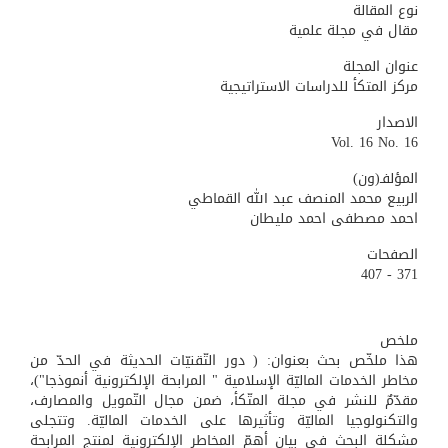
نوع المقالة
مقال في مجلة علمية
عنوان المجلة
مركز المتكأ للدراسات الاستراتيجية
الاصدار
Vol. 16 No. 16
المؤلفـ(ون)
الربيع محمد المنصف عبد الله القماطي
احمد مصطفى احمد مليطان
الصفحات
371 - 407
ملخص
هذا ملخّص بحث بعنوان: ( دور التّقنيّات الحديثة في الحدّ من
مخاطر الخدمات الماليّة الإسلامية " المرابحة الإلكترونية أنموذجا")،
مقدّمٌ للنشر في مجلة المتّكأ، ضمن مجال التّمويل والمصارف،
والتكنولوجيا الماليّة وتأثيرها على الخدمات الماليّة. وتتجلى
مشكلة البحث في بيان أهمّ المخاطر الإلكترونية لمنتج المرابحة