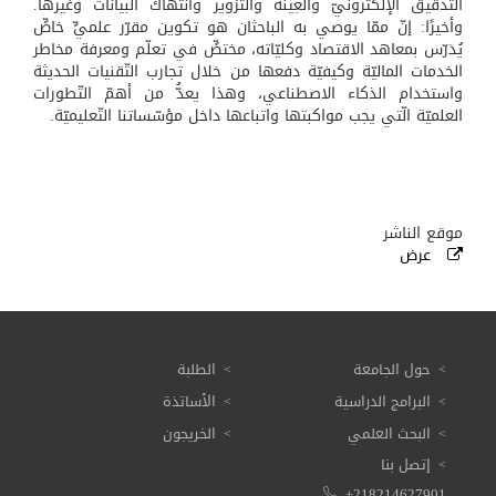
التّدقيق الإلكترونيّ والعِينة والتّزوير وانتهاك البيانات وغيرها.
وأخيرًا: إنّ ممّا يوصي به الباحثان هو تكوين مقرّر علميٍّ خاصٍّ
يُدَرّس بمعاهد الاقتصاد وكليّاته، مختصٍّ في تعلّم ومعرفة مخاطر
الخدمات الماليّة وكيفيّة دفعها من خلال تجارب التّقنيات الحديثة
واستخدام الذكاء الاصطناعي، وهذا يعدُّ من أهمّ التّطورات
العلميّة الّتي يجب مواكبتها واتباعها داخل مؤسّساتنا التّعليميّة.
موقع الناشر
عرض
حول الجامعة
الطلبة
البرامج الدراسية
الأساتذة
البحث العلمي
الخريجون
إتصل بنا
+218214627901