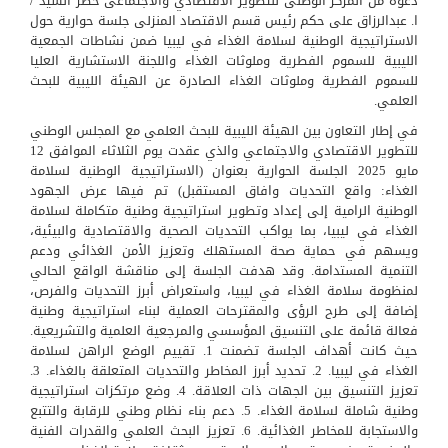
دعوة من المركز الوطنى للتطوير الاقتصادي والاجتماعى حضر السيد /
ا. عبدالرزاق على حكم رئيس قسم الاقتصاد المنزلى جلسة حوارية حول
الاستراتيجية الوطنية لسلامة الغذاء في ليبيا ضمن نشاطات الجمعية
الليبية للسموم الفطرية وملوثات الغذاء واللجنة الاستشارية العليا
للسموم الفطرية وملوثات الغذاء الصادرة عن الهيئة الليبية للبحث
العلمي.
في إطار التعاون بين الهيئة الليبية للبحث العلمي مع المجلس الوطني
للتطوير الاقتصادي والاجتماعي والذي عقدت يوم الثلاثاء الموافق 12
مايو 2025 الجلسة الحوارية بعنوان (الاستراتيجية الوطنية لسلامة
الغذاء: واقع التحديات وافاق المستقبل) تم فيها عرض الجهود
الوطنية الرامية إلى إعداد وتطوير استراتيجية وطنية متكاملة لسلامة
الغذاء في ليبيا، بما يواكب التحديات الصحية والاقتصادية والبيئية،
ويسهم في حماية صحة المستهلك وتعزيز الأمن الغذائي ودعم
التنمية المستدامة. وقد هدفت الجلسة إلى مناقشة الواقع الحالي
لمنظومة سلامة الغذاء في ليبيا، واستعراض أبرز التحديات والفرص،
إضافة إلى طرح الرؤى والمقترحات العملية لبناء استراتيجية وطنية
فعالة قائمة على التنسيق المؤسسي والمرجعية العلمية والتشريعية.
حيث كانت أهداف الجلسة تضمنت 1. تقييم الوضع الراهن لسلامة
الغذاء في ليبيا. 2. تحديد أبرز المخاطر والتحديات المتعلقة بالغذاء. 3.
تعزيز التنسيق بين الجهات ذات العلاقة. 4. وضع مرتكزات استراتيجية
وطنية شاملة لسلامة الغذاء. 5. دعم بناء نظام وطني للرقابة والتتبع
والاستجابة للمخاطر الغذائية. 6. تعزيز البحث العلمي والقدرات الفنية