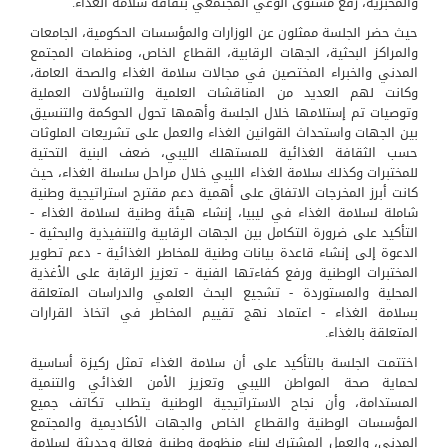
والمخبرية، رفع مستوى الوعي المجتمعي بثقافة سلامة الغذاء.
حيث حضر الجلسة ممثلون عن الوزارات والمؤسسات الحكومية، الجامعات
والمراكز البحثية، الجهات الرقابية، القطاع الخاص، ومنظمات المجتمع
المدني والخبراء المختصين في مجالات سلامة الغذاء والصحة العامة،
وكانت لهم العديد من المناقشات العلمية والتساؤلات العملية
وتوصيات تم إستلامها خلال الجلسة وأهمها تحول الحوكمة والتنسيق
بين الجهات واستحداث القوانين الغذاء والعمل على تشريعات الملوثات
حسب الثقافة الغذائية للمستهلك الليبي، ضعف البنية التحتية
للمختبرات وكذلك سلامة الغذاء الليبي خلال مراحل سلسلة الغذاء، حيث
كانت أبرز المخرجات الاتفاق على أهمية دعم مقترح استراتيجية وطنية
شاملة لسلامة الغذاء في ليبيا، إنشاء هيئة وطنية لسلامة الغذاء -
التأكيد على ضرورة التكامل بين الجهات الرقابية والتنفيذية والبحثية -
الدعوة إلى إنشاء قاعدة بيانات وطنية للمخاطر الغذائية - دعم تطوير
المختبرات الوطنية ورفع كفاءتها الفنية - تعزيز الرقابة على الأغذية
المحلية والمستوردة - تشجيع البحث العلمي والدراسات المتعلقة
بسلامة الغذاء - اعتماد نهج تقييم المخاطر في اتخاذ القرارات
المتعلقة بالغذاء.
اختتمت الجلسة بالتأكيد على أن سلامة الغذاء تمثل ركيزة أساسية
لحماية صحة المواطن الليبي وتعزيز الأمن الغذائي والتنمية
المستدامة، وأن نجاح الاستراتيجية الوطنية يتطلب تكاتف جميع
المؤسسات الوطنية والقطاع الخاص والجهات الأكاديمية والمجتمع
المدني، والعمل المشترك لبناء منظومة وطنية فعالة وحديثة لسلامة