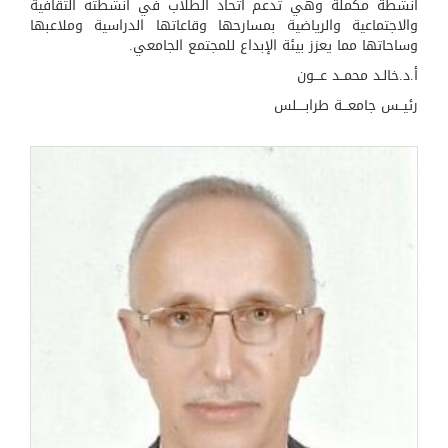
أنشطة مكملة وهي تدعم اتحاد الطلاب في أنشطته الثقافية
والاجتماعية والرياضية بمسارحها وقاعاتها الدراسية وملاعبها
وساحاتها مما يعزز بيئة الإبداع للمجتمع الجامعي.
أ.د.خالـد محمــد عـــون
رئيــس جامعـــة طرابــــلس