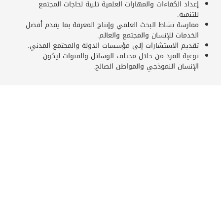
إعداد الكفاءات والمهارات العلمية تلبية لحاجات المجتمع
للتنمية.
ممارسة نشاط البحث العلمي وإنتاج المعرفة بما يقدم أفضل
الخدمات للإنسان والمجتمع والعالم.
تقديم الاستشارات إلى مؤسسات الدولة والمجتمع المدني.
توعية الفرد من خلال مختلف الوسائل والقنوات ليكون
الإنسان النموذجي والمواطن الصالح.
الأهداف
تسعى جامعة طرابلس من خلال خطتها الاستراتيجية إلى
تحقيق الأهداف التالية:
طرح برامج تعليمية منافسة على مستوى الدراسة الجامعية
والعليا من حيث التركيز على التخصصات والمهارات المطلوبة
للخريجين وربط هذه البرامج كما ونوعا بمتطلبات سوق العمل
وحاجاته.
توفير بيئة محفزة للتعلم والبحث العلمي بما يشمل تطوير
البنية التحتية والتنظيمية والإدارية والخدمية والمعلوماتية.
تحقيق معايير الجودة و الاعتماد العالمية في جميع البرامج
والمجالات الأكاديمية بالجامعة.
تنمية الإنتاج العلمي ودعم البرامج البحثية وتشجيع الإبداع