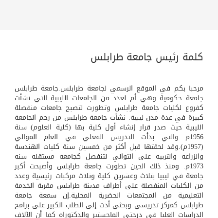
كلمة رئيس جامعة طرابلس
مرحبا بكم في الموقع الرسمي لجامعة طرابلس.جامعة طرابلس
جامعة حكومية وهي أم لعدد من الجامعات الليبية التي نشأت
كفروع لكليات جامعة طرابلس وتطورت لتصبح جامعات منفصلة
كبيرة في عدة مدن ليبية. نشأت جامعة طرابلس من رحم الجامعة
الليبية حيث صدر قرار إنشاء أول كلية بها (كلية العلوم) سنة
1956م والتي بدأت التدريس الفعلي في العام الموالي
(1957م).وقد لحقتها قبل أكثر من خمسين سنة كليات الهندسة
والزراعة والتربية على التوالي لتنفصل كجامعة مستقلة سنة
1973م. ومنذ ذلك الحين تطورت جامعة طرابلس وأصبحت أكبر
جامعة في ليبيا بثلاث وعشرين كلية وثلاث مركبات رئيسية وعدد
من الكليات المنفصلة على أطراف مدينة طرابلس مقربة الخدمة
التعليمية من المجتمعات الحضرية المحلية.إن سمعة جامعة
طرابلس كمركز تدريسي وبحثي أدت إلى الطلب الكبير على برامج
الدراسات العليا في درجتي الماجستير والدكتوراه كما أن الآلاف