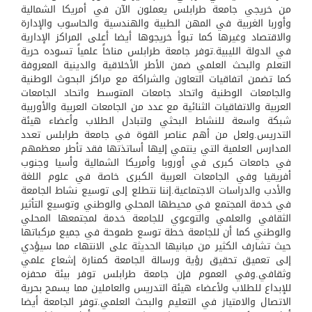
من خريجي جامعة طرابلس يعملون الآن في أمريكا الشمالية
وأوربا الغربية في المهن الطبية والهندسية والحاسوب والإدارة
والاقتصاد وغيرها كما تبوأ خريجوها أيضا أعلى المراكز الإدارية
في الدولة الليبية.توفر جامعة طرابلس مناخاً علمياً تسوده حرية
التعلم والبحث العلمي ضمن الأطر الأخلاقية والدينية المعروفة
كما تضمن اتفاقيات التعاون والشراكة مع مراكز البحوث الوطنية
والجامعات الوطنية واتحاد جامعات المتوسط واتحاد الجامعات
العربية والاتفاقيات الثنائية مع عدد من الجامعات العربية والأوربية
شبكة واسعة للنشاط البحثي ولتبادل الطلاب وأعضاء هيئة
التدريس.ولعل من أهم عناصر القوة في جامعة طرابلس تعدد
المدارس العلمية التي ينتمي إليها أساتذتها فقد تأطر معظمهم
في جامعات كبرى في أوروبا وأمريكا الشمالية وأسيا وجنوب
أفريقيا وفي الجامعات العربية الكبرى خاصة في علوم اللغة
والأدب والدراسات الاجتماعية.إننا نتطلع إلى توسيع نشاط الجامعة
في خدمة المجتمع في محيطها المحلي والوطني وتوسيع التأثير
الثقافي والعلمي والتوعوي للجامعة خدمة لمجتمعها المحلي
والوطني كما أن للجامعة خطة توسع طموحة في جميع مركباتها
حيث تشارف الكثير من مبانيها الحديثة على الانتهاء مما سيؤدي
إلى تعميق تحقيق رؤية ورسالة الجامعة كمنارة إشعاع علمي
وثقافي.وفي العموم فإن جامعة طرابلس توفر بيئة محفزه
للإبداع للطلاب ولأعضاء هيئة التدريس والعاملين مما يسمح بحرية
الاتصال والامتياز في التعليم والبحث العلمي.توفر الجامعة أيضا