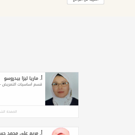
أ. ماريا ليزا بيدروسو
قسم اساسيات التمريض - 
الصفحة الش
أ. مريم علي محمد حس