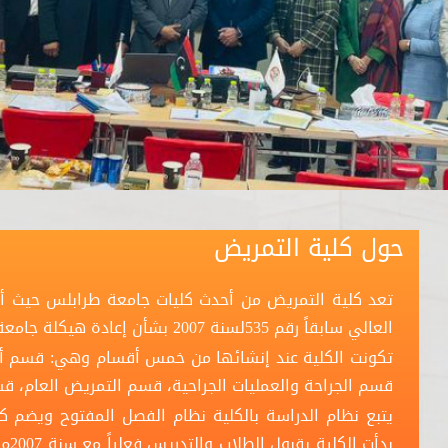
حول كلية التمريض
تعد كلية التمريض من أحدث كليات جامعة طرابلس حيث أنش
العالي سابقاً رقم 535لسنة 2007 بشأن إعادة هيكلة جامعة الفاتح سابقاً.
تكونت الكلية عند إنشائها من خمس أقسام وهي: قسم أسا
قسم الجراحة والعمليات الجراحية، قسم التمريض العام، قسم
يتبع نظام الدراسة بالكلية نظام الفصل المفتوح ويضم 
بدأ