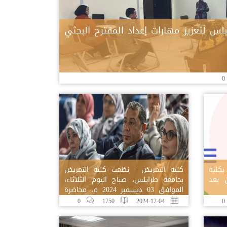
لس لتعزيز مهارات إعداد المقترح البحثي
0
بكلية
كلية التمريض - نظمت كلية التمريض
 بعد
بجامعة طرابلس، صباح اليوم الثلاثاء،
الموافق 03 ديسمبر 2024 م، محاضرة
توعوية بعنوان
0
1750
2024-12-04
0