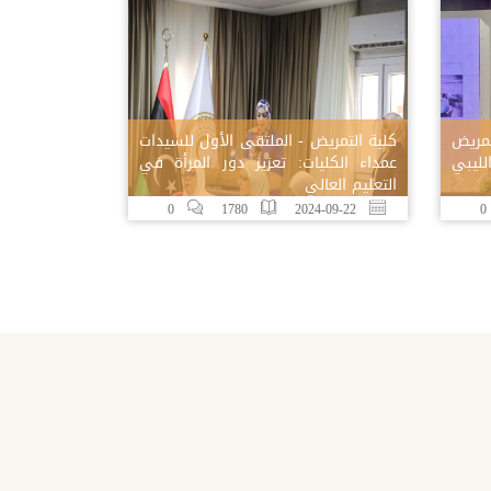
تمريض
كلية التمريض - الملتقى الأول للسيدات
ليبي
عمداء الكليات: تعزيز دور المرأة في
التعليم العالي
0
1780
2024-09-22
0