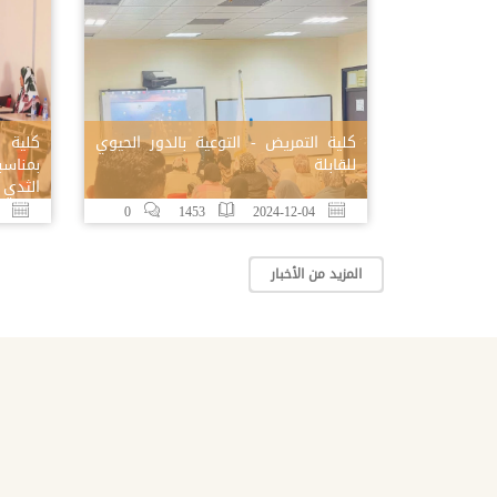
كلية التمريض - التوعية بالدور الحيوي
كلية ا
للقابلة
بمناسب
الثدي
24-10-09
0
1453
2024-12-04
المزيد من الأخبار