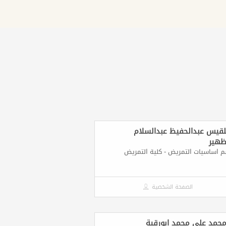
بلقيس عبدالحفيظ عبدالسلام
ظهير
 اساسيات التمريض - كلية التمريض
الصفحة الشخصية
محمد علي محمد ابورقية