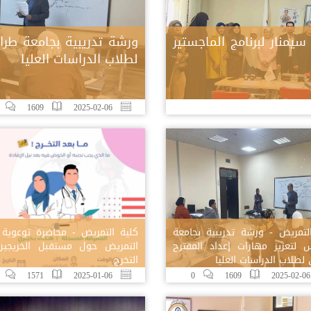
منار لبرنامج الماجستير
ورشة تدريبية بجامعة طراب
لطلاب الدراسات العليا
1609
2025-02-06
لتمريض - ورشة تدريبية بجامعة
كلية التمريض - محاضرة توعوية 
 لتعزيز مهارات إعداد المقترح
التمريض حول مستقبل الخريجين
 لطلاب الدراسات العليا
التخرج
1571
2025-01-06
0
1609
20