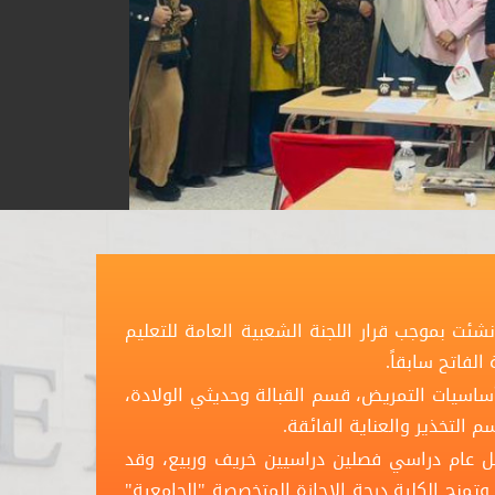
ئت بموجب قرار اللجنة الشعبية العامة للتعليم
سيات التمريض، قسم القبالة وحديثي الولادة،
 التخذير والعناية الفائقة.
كل عام دراسي فصلين دراسيين خريف وربيع، وقد
ت الكلية بقبول الطلاب والتدريس فعلياً مع سنة 2007م وتمنح الكلية درجة الإجازة المتخصصة "الجامعية"