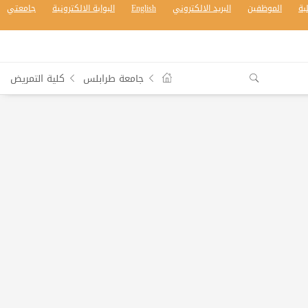
بة
الموظفين
البريد الالكتروني
English
البوابة الالكترونية
جامعتي
جامعة طرابلس
كلية التمريض