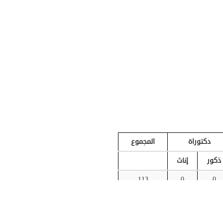
دكتوراة
المجموع
ذكور
إناث
113
0
0
دكتوراة
المجموع