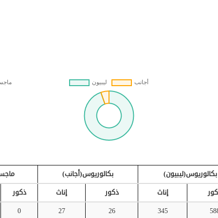
بكالوريوس(ليبيون)
بكالوريوس(أجانب)
ماجست
كور
إناث
ذكور
إناث
ذكور
0
27
26
345
58