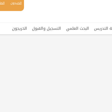
الخريجون
الطل
ة التدريس
البحث العلمي
التسجيل والقبول
الخريجون