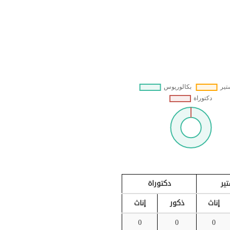
ير
دكتوراة
إناث
ذكور
إناث
0
0
0