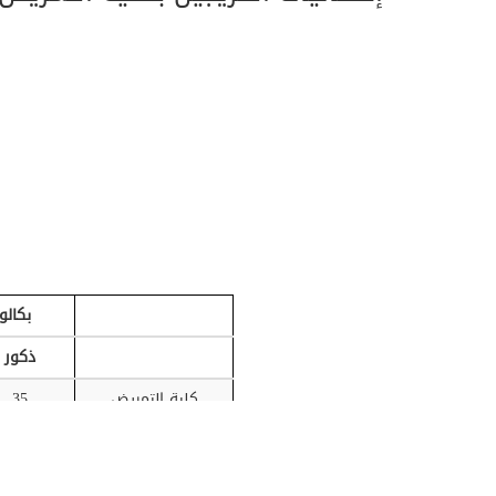
بكالو
ذكور
كلية التمريض
35
إحصائيات الوحدات الف