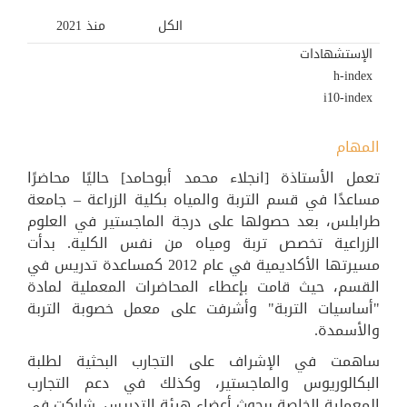
الكل
منذ 2021
الإستشهادات
h-index
i10-index
المهام
تعمل الأستاذة [انجلاء محمد أبوحامد] حاليًا محاضرًا
مساعدًا في قسم التربة والمياه بكلية الزراعة – جامعة
طرابلس، بعد حصولها على درجة الماجستير في العلوم
الزراعية تخصص تربة ومياه من نفس الكلية. بدأت
مسيرتها الأكاديمية في عام 2012 كمساعدة تدريس في
القسم، حيث قامت بإعطاء المحاضرات المعملية لمادة
"أساسيات التربة" وأشرفت على معمل خصوبة التربة
والأسمدة.
ساهمت في الإشراف على التجارب البحثية لطلبة
البكالوريوس والماجستير، وكذلك في دعم التجارب
المعملية الخاصة ببحوث أعضاء هيئة التدريس. شاركت في