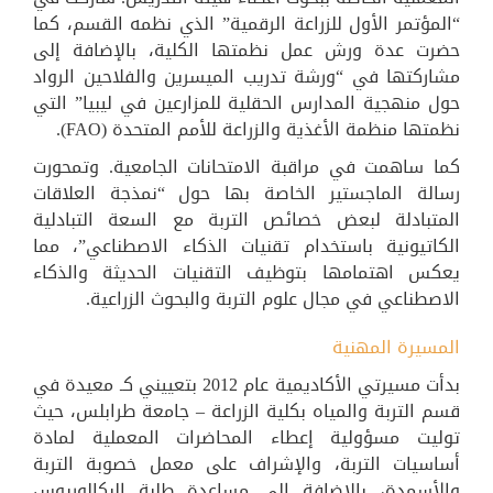
“المؤتمر الأول للزراعة الرقمية” الذي نظمه القسم، كما
حضرت عدة ورش عمل نظمتها الكلية، بالإضافة إلى
مشاركتها في “ورشة تدريب الميسرين والفلاحين الرواد
حول منهجية المدارس الحقلية للمزارعين في ليبيا” التي
نظمتها منظمة الأغذية والزراعة للأمم المتحدة (FAO).
كما ساهمت في مراقبة الامتحانات الجامعية. وتمحورت
رسالة الماجستير الخاصة بها حول “نمذجة العلاقات
المتبادلة لبعض خصائص التربة مع السعة التبادلية
الكاتيونية باستخدام تقنيات الذكاء الاصطناعي”، مما
يعكس اهتمامها بتوظيف التقنيات الحديثة والذكاء
الاصطناعي في مجال علوم التربة والبحوث الزراعية.
المسيرة المهنية
بدأت مسيرتي الأكاديمية عام 2012 بتعييني كـ معيدة في
قسم التربة والمياه بكلية الزراعة – جامعة طرابلس، حيث
توليت مسؤولية إعطاء المحاضرات المعملية لمادة
أساسيات التربة، والإشراف على معمل خصوبة التربة
والأسمدة، بالإضافة إلى مساعدة طلبة البكالوريوس