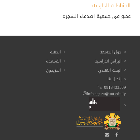
النشاطات الخارجية
عضو في جمعية اصدقاء الشجرة
حول الجامعة
الطلبة
البرامج الدراسية
الأساتذة
البحث العلمي
الخريجون
إتصل بنا
0913433509
Info.agr.sw@uot.edu.ly
Visitors
Total: 3 617 569