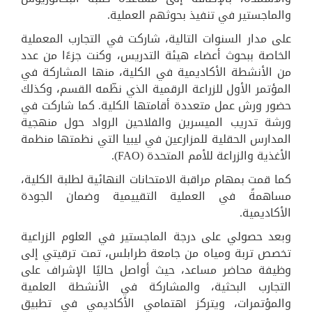
والماجستير في تنفيذ بحوثهم العملية.
على مدار السنوات التالية، شاركت في التجارب المعملية
الخاصة ببحوث أعضاء هيئة التدريس، وكنت جزءًا من عدد
من الأنشطة الأكاديمية في الكلية، منها المشاركة في
المؤتمر الأول للزراعة الرقمية الذي نظّمه القسم، وكذلك
حضور ورش عمل متعددة أقامتها الكلية. كما شاركت في
ورشة تدريب الميسرين والفلاحين الرواد حول منهجية
المدارس الحقلية للمزارعين في ليبيا التي نظمتها منظمة
الأغذية والزراعة للأمم المتحدة (FAO).
كما قمت بمهام مراقبة الامتحانات النهائية لطلبة الكلية،
مساهمةً في العملية التقييمية وضمان الجودة
الأكاديمية.
وبعد حصولي على درجة الماجستير في العلوم الزراعية
تخصص تربة ومياه من جامعة طرابلس، تمت ترقيتي إلى
وظيفة محاضر مساعد، حيث أواصل حاليًا الإشراف على
التجارب البحثية، والمشاركة في الأنشطة العلمية
والمؤتمرات، ويتركز اهتمامي الأكاديمي في تطبيق