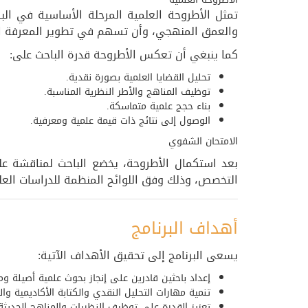
تمثل الأطروحة العلمية المرحلة الأساسية في ال
والعمق المنهجي، وأن تسهم في تطوير المعرفة الن
كما ينبغي أن تعكس الأطروحة قدرة الباحث على:
تحليل القضايا العلمية بصورة نقدية.
توظيف المناهج والأطر النظرية المناسبة.
بناء حجج علمية متماسكة.
الوصول إلى نتائج ذات قيمة علمية ومعرفية.
الامتحان الشفوي
بعد استكمال الأطروحة، يخضع الباحث لمناقشة ع
التخصص، وذلك وفق اللوائح المنظمة للدراسات العلي
أهداف البرنامج
يسعى البرنامج إلى تحقيق الأهداف الآتية:
إعداد باحثين قادرين على إنجاز بحوث علمية أصيلة وم
تنمية مهارات التحليل النقدي والكتابة الأكاديمية وا
تعزيز القدرة على توظيف النظريات والمناهج الحديثة