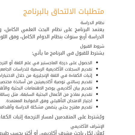
متطلبات الالتحاق بالبرنامج
نظام الدراسة
يعتمد البرنامج على نظام البحث العلمي الكامل،
الدراسة أربع سنوات بنظام الدوام الكامل، وفق اللوا
شروط القبول
يشترط للقبول في البرنامج ما يأتي:
الحصول على درجة الماجستير في علم اللغة أو الترجم
تقديم السجلات الأكاديمية الرسمية للدراسات الجامعية
إثبات الكفاءة في اللغة الإنجليزية من خلال الاختبارا
تقديم رسالتي توصية أكاديميتين من أساتذة مختصين
تقديم بيان أكاديمي يوضح الاهتمامات البحثية والأه
تقديم نماذج من الأعمال البحثية السابقة، مثل رسالة
اجتياز الامتحان التأهيلي وفق الضوابط المعتمدة.
تقديم مقترح بحثي يتضمن مشكلة الدراسة وأهدافها
ويُشترط على المتقدمين لمسار الترجمة إثبات الكفاءة
الإشراف الأكاديمي
يُعيَّن لكل باحث مشرف أكاديمي أو أكثر بحسب طبيع