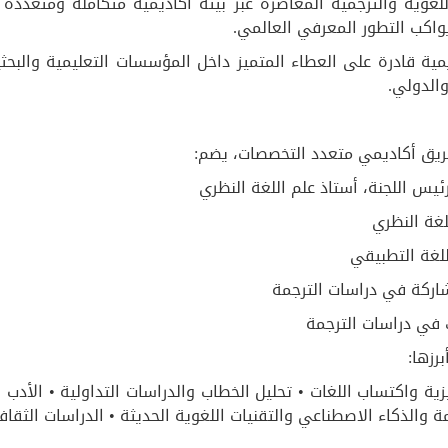
 اللغوية والترجمية المعاصرة عبر بيئة أكاديمية متكاملة ومتعد
واكب التطور المعرفي العالمي.
ديمية قادرة على العطاء المتميز داخل المؤسسات التعليمية والب
الدولي.
ريق أكاديمي متعدد التخصصات، يضم:
جنة، أستاذ علم اللغة النظري
غة النظري
غة التطبيقي
كة في دراسات الترجمة
ي دراسات الترجمة
رزها:
يزية واكتساب اللغات • تحليل الخطاب والدراسات التداولية • الأدب 
والذكاء الاصطناعي والتقنيات اللغوية الحديثة • الدراسات الثقافي