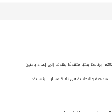
يُعدّ برنامج الدكتوراه في اللغة الانجليزية المنشأ بموجب قرار وزير التعليم العالي والبحث العلمي رقم (967) لسنة 2022م برنامجًا بحثيًا متقدمًا يهدف إلى إعداد باحثين
 المنهجية والتحليلية في ثلاثة مسارات رئيسية: