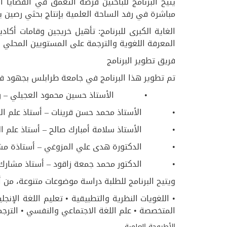
يتيح البرنامج للباحثين فرصة التعمق في القضايا
مباشرة في رفد الساحة العلمية بإنتاج بحثي رصين ي
الغاية الكبرى للبرنامج: تأهيل خريجين وقامات أكا
المعرفة اللغوية والترجمة على المستويين المحلي و
فريق تطوير البرنامج
تم تطوير هذا البرنامج في جامعة طرابلس بجهود ف
• الأستاذ حسين محمود العجيلي – رئيس الل
• الأستاذ محمد حسن قرينات – أستاذ علم الل
• الأستاذ سلامة أمبارك صالح – أستاذ علم الل
• الدكتورة هدى علي المزوغي – أستاذة مشار
• الدكتور محمد جمعة زاقود – أستاذ مشارك ف
ويتيح البرنامج للطلبة دراسة موضوعات متنوعة، من أب
• اللغويات النظرية والتطبيقية • تعليم اللغة الإنجل
المتخصصة • علم اللغة الاجتماعي والنفسي • الترجمة 
الأطروحة العلمية