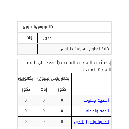
بكالوريوس(ليبيون)
بكالوريوس(
ذكور
إناث
ذكور
كلية العلوم الشرعية-طرابلس
إحصائيات الوحدات الفرعية (أضغط على اسم
الوحدة للمزيد)
بكالوريوس(ليبيون)
بكالوريوس(أجانب)
ذكور
إناث
ذكور
إناث
الحديث وعلومه
0
0
0
0
الفقه واصوله
0
0
0
0
الدعوة واصول الدين
0
0
0
0