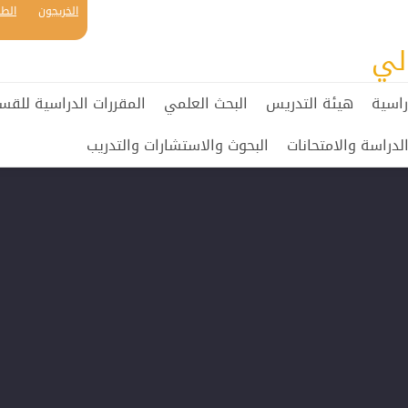
الخريجون
الطل
لي
راسية
هيئة التدريس
البحث العلمي
المقررات الدراسية للقس
لدراسة والامتحانات
البحوث والاستشارات والتدريب