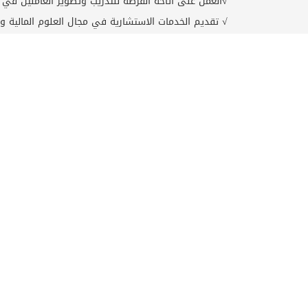
√العمل على اتاحة الفرصة للتدريب وتطوير العاملين في م
√ تقديم الخدمات الاستشارية في مجال العلوم المالية و
√عقد المؤتمرات والندوات وورش العمل والمشاركة بالمحا
في تطوير المعارف وتنمية اقتصادات المجتمع وحل مشاك
√مواكبة اخر التطورات والمستجدات في مجالات العلوم ال
القيم
المهنية والتميز في مجال المعرفة والعلم والتعلم، بالإضا
المهام
تدريس مقررات التمويل والصارف