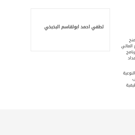
لطفي احمد ابولقاسم البخبخي
طقة تاجوراء بناء على قرار وزير التعليم العالي رقم (000) لسنة 2022 لتمنح
 المالي
نامج
داد
لنوعية
ب
يفية