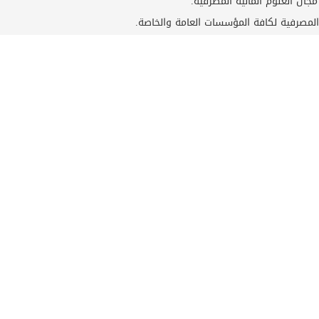
جال العلوم المالية المصرفية.
المصرفية لكافة المؤسسات العامة والخاصة.
فل العلمية بمختلف أنواعها لتطوير العمل المالي والمصرفي بما يتوافق وال
له.
مالية والمصرفية ومتطلبات سوق العمل من خلال ربط الجانب النظري بالواقع
فة إلى الثقة، المسؤولية، الاخلاص، الانضباط.