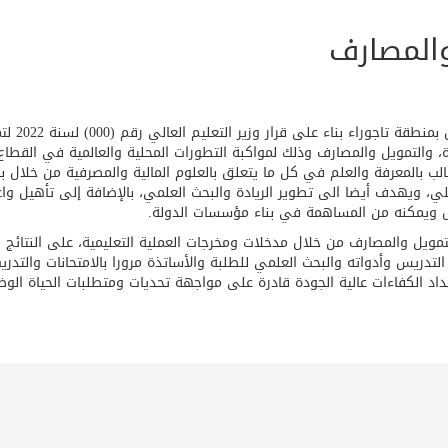
المصارف
تأسست كلية الاقتصاد والإدارة بالقاطع (ج) لجامعة طرابلس بمن
، والتمويل والمصارف وذلك لمواكبة التطورات المحلية والعالمية في القطاع
بالمعرفة والعلم في كل ما يتعلق بالعلوم المالية والمصرفية من خلال بر
لي، ويهدف أيضا الى تطوير الريادة والبحث العلمي، بالإضافة إلى تأهيل واع
مل ويمكنه من المساهمة في بناء مؤسسات الدولة.
ويل والمصارف من خلال مدخلات ومخرجات العملية التعليمية، على النتائج ا
لتدريس وأدواته والبحث العلمي للطلبة والأساتذة مرورا بالامتحانات والتدري
داد الكفاءات عالية الجودة قادرة على مواجهة تحديات ومتطلبات الحياة الوظ