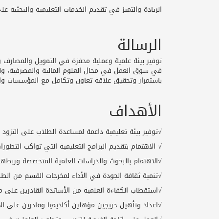
الريادة والتميز في تقديم الخدمات التعليمية والبحثية 
الرسالة
توفير بيئة علمية وعملية محفزة في التمويل والمصارف وا
في سوق العمل في مجال العلوم المالية والمصرفية، ولتعز
باستمرار وتحقيق علاقة تعاون وتكامل مع المؤسسات والمن
الأهداف
√توفير بيئة تعليمية داعمة لمساعدة الطلاب على التزود
√ الاهتمام بتقديم البرامج التعليمية التي تواكب التطورا
√الاهتمام بالبحوث والدراسات العلمية المتخصصة وربطه
√تنمية ثقافة الجودة في الأداء لمخرجات القسم من الطل
√استقطاب الكفاءة العلمية من الأساتذة القادرين على م
√اعداد وتأهيل خريجين مؤهلين أكاديميا وقادرين على ا