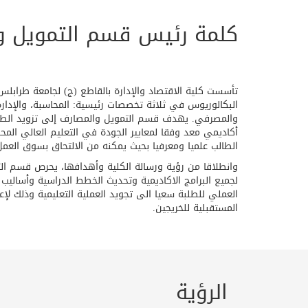
كلمة رئيس قسم التمويل و
البكالوريوس في ثلاثة تخصصات رئيسية: المحاسبة، والإدارة
والمصرفي. يهدف قسم التمويل والمصارف إلى تزويد الطالب 
أكاديمي معد وفقا لمعايير الجودة في التعليم العالي المح
الطالب علميا ومعرفيا بحيث يمكنه من الالتحاق بسوق الع
وانطلاقا من رؤية ورسالة الكلية وأهدافها، يحرص قسم التم
لجميع البرامج الاكاديمية وتحديث الخطط الدراسية وأساليب ا
العملي للطلبة سعيا الى تجويد العملية التعليمية وذلك لإع
المستقبلية للخريجين.
الرؤية