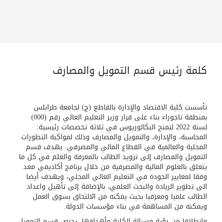
كلمة رئيس قسم التمويل والمصارف
تأسست كلية الاقتصاد والإدارة بالقاطع (ج) لجامعة طرابلس
بمنطقة تاجوراء بناء على قرار وزير التعليم العالي رقم (000)
لسنة 2022 لتمنح البكالوريوس في ثلاثة تخصصات رئيسية:
المحاسبة، والإدارة، والتمويل والمصارف وذلك لمواكبة التطورات
المحلية والعالمية في القطاع المالي والمصرفي. يهدف قسم
التمويل والمصارف إلى تزويد الطالب بالمعرفة والعلم في كل ما
يتعلق بالعلوم المالية والمصرفية من خلال برنامج أكاديمي معد
وفقا لمعايير الجودة في التعليم العالي المحلي، ويهدف أيضا
الى تطوير الريادة والبحث العلمي، بالإضافة إلى تأهيل واعداد
الطالب علميا ومعرفيا بحيث يمكنه من الالتحاق بسوق العمل
ويمكنه من المساهمة في بناء مؤسسات الدولة.
وانطلاقا من رؤية ورسالة الكلية وأهدافها، يحرص قسم التمويل