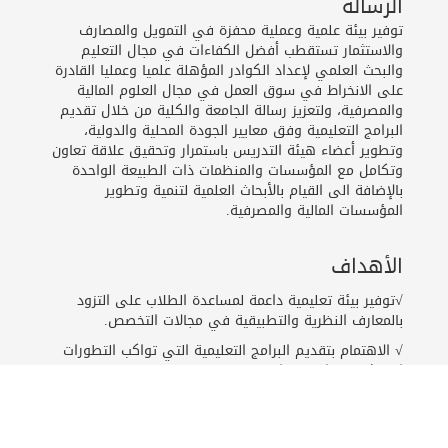
الرسالة
توفير بيئة علمية وعملية محفزة في التمويل والمصارف
والاستثمار تستقطب أفضل الكفاءات في مجال التعليم
والبحث العلمي لإعداد الكوادر المؤهلة علميا وعمليا القادرة
على الانخراط في سوق العمل في مجال العلوم المالية
والمصرفية، ولتعزيز رسالة الجامعة والكلية من خلال تقديم
البرامج التعليمية وفق معايير الجودة المحلية والدولية،
وتطوير أعضاء هيئة التدريس باستمرار وتحقيق علاقة تعاون
وتكامل مع المؤسسات والمنظمات ذات الطبيعة الواحدة
بالإضافة الى القيام بالأبحاث العلمية لتنمية وتطوير
المؤسسات المالية والمصرفية.
الأهداف
√توفير بيئة تعليمية داعمة لمساعدة الطلاب على التزود
بالمعارف النظرية والتطبيقية في مجالات التخصص.
√ الاهتمام بتقديم البرامج التعليمية التي تواكب التطورات
الحديثة في التعليم العالي.
√الاهتمام بالبحوث والدراسات العلمية المتخصصة وربطها
بمخططات ومستهدفات التنمية الاقتصادية.