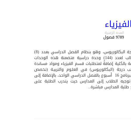
فيزياء
المدة الزمنية
9789 فصول
يمنح البرنامج الطلاب المتخرجين درجة البكالوريوس، وهو بنظام الفصل الدراسي بعدد (8)
فصول دراسية؛ ويتطلب انجاز الطالب لعدد (144) وحدة دراسية متضمنة هذه الوحدات
 بالكلية إضافةً لمتطلبات قسم الفيزياء ومواد مساندة
الب درجة (البكالوريوس) في العلـوم والتربيـة (تخصص
الفيزياء) .يدرس الطالب خلال هذا البرنامج 16 أسبوع بالفصل الدراسي الواحد، بالإضافة إلى
ا توجيه الطلاب إلى المدارس حيت يتدرب الطلبة على
طلبة المدارس مباشرة..