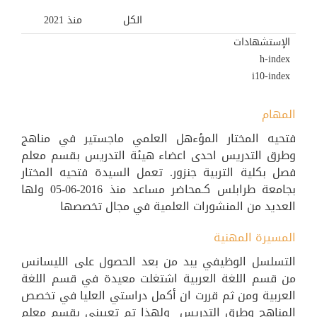
الكل
منذ 2021
الإستشهادات
h-index
i10-index
المهام
فتحيه المختار المؤءهل العلمي ماجستير في مناهج
وطرق التدريس احدى اعضاء هيئة التدريس بقسم معلم
فصل بكلية التربية جنزور. تعمل السيدة فتحيه المختار
بجامعة طرابلس كـمحاضر مساعد منذ 2016-06-05 ولها
العديد من المنشورات العلمية في مجال تخصصها
المسيرة المهنية
التسلسل الوظيفي يبد من بعد الحصول على الليسانس
من قسم اللغة العربية اشتغلت معيدة في قسم اللغة
العربية ومن ثم قررت ان أكمل دراستي العليا في تخصص
المناهج وطرق التدريس ولهذا تم تعييني بقسم معلم