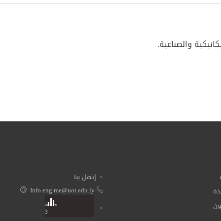
نيكية والصناعية.
إتصل بنا
ذة
Info.eng.me@uot.edu.ly
ون
Visitors
Total: 3 611 263