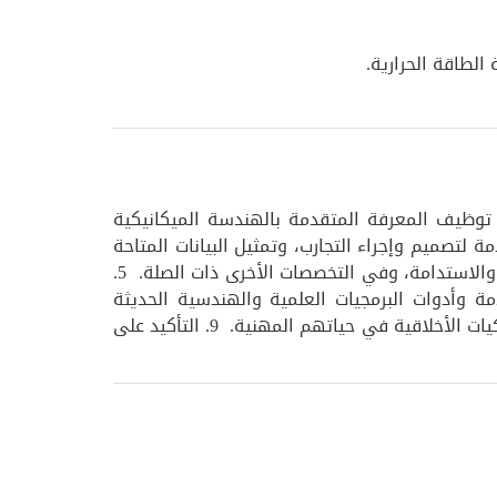
تطبيق الدراسات المتقدمة لتحديد وفهم وصياغة وحل مشاكل الهندسة الميكانيكية والصناعية عالية الجودة. 2. توظيف المعرفة المتقدمة بالهندسة الميكانيكية
نات و / أو العمليات لتلبية احتياجات المجتمع. 3. امتلاك تقنية متقدمة لتصميم وإجراء التجارب، وتمثيل البيانات المتاحة
وتقييمها وتحليلها وتفسيرها. 4. الانخراط في التعلم مدى الحياة والبحث في مجال الهندسة الميكانيكية والصناعية والاستدامة، وفي التخصصات الأخرى ذات الصلة. 5.
دة. 6. العمل بالتقنيات والمهارات المتقدمة وأدوات البرمجيات العلمية والهندسية الحديثة
للممارسة المهنية. 7. تحقيق اتصالات فعالة بالوسائل المكتوبة والشفوية والمرئية 8. بناء المهارات المهنية والسلوكيات الأخلاقية في حياتهم المهنية. 9. التأكيد على