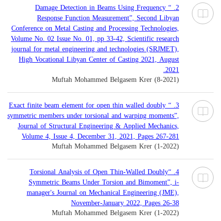
2. “ Damage Detection in Beams Using Frequency
Response Function Measurement”, Second Libyan
Conference on Metal Casting and Processing Technologies,
Volume No. 02 Issue No. 01, pp 33-42, Scientific research
journal for metal engineering and technologies (SRJMET),
High Vocational Libyan Center of Casting 2021, August
2021.
Muftah Mohammed Belgasem Krer (8-2021)
3. “ Exact finite beam element for open thin walled doubly
symmetric members under torsional and warping moments”,
Journal of Structural Engineering & Applied Mechanics,
Volume 4, Issue 4, December 31, 2021, Pages 267-281
Muftah Mohammed Belgasem Krer (1-2022)
4. “Torsional Analysis of Open Thin-Walled Doubly
Symmetric Beams Under Torsion and Bimoment”, i-
manager's Journal on Mechanical Engineering (JME),
November-January 2022, Pages 26-38
Muftah Mohammed Belgasem Krer (1-2022)