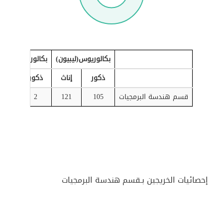
بكالوريوس(ليبيون)
بكالوريوس(أجانب
ذكور
إناث
ذكور
إناث
قسم هندسة البرمجيات
105
121
2
2
إحصائيات الخريجين بـقسم هندسة البرمجيات