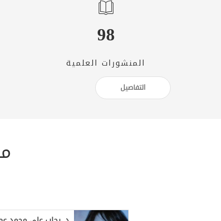
98
المنشورات العلمية
التفاصيل
من
د. رحاب علي محمد ع