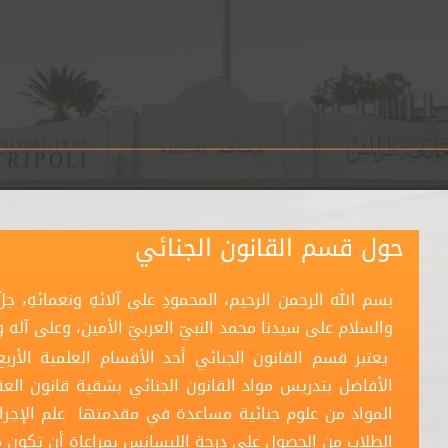
UoT Launches its
حول قسم القانون الجنائي
بسم الله الرحمن الرحيم، المحمودِ على آلائهِ ونعمائهِ، جلّ 
والسلام على سيدنا محمد النبيّ العربيّ الأمين، وعلى آله
يعتبر قسم القانون الجنائي أحد الأقسام العلمية الأر
الأفاضل بتدريس مواد القانون الجنائي بشقية قانون العقو
المواد من علوم جنائية مساعدة في مقدمتها علم الإجرا
الطلاب من الحصول على درجة الليسانس بمراعاة أن تكون م