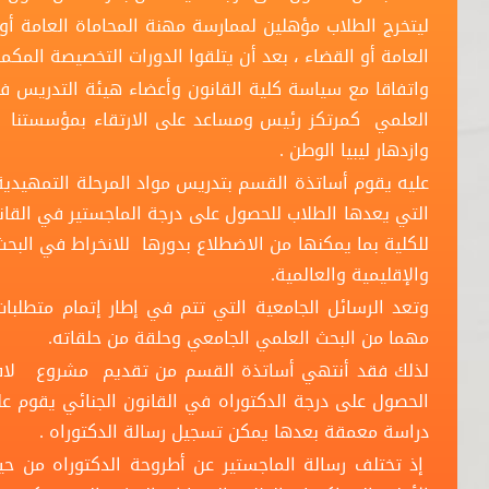
ليتخرج الطلاب مؤهلين لممارسة مهنة المحاماة العامة أو 
العامة أو القضاء ، بعد أن يتلقوا الدورات التخصيصة المكمل
واتفاقا مع سياسة كلية القانون وأعضاء هيئة التدريس فيه
العلمي كمرتكز رئيس ومساعد على الارتقاء بمؤسستنا ا
وازدهار ليبيا الوطن .
عليه يقوم أساتذة القسم بتدريس مواد المرحلة التمهيدية 
التي يعدها الطلاب للحصول على درجة الماجستير في القانو
للكلية بما يمكنها من الاضطلاع بدورها للانخراط في البحث
والإقليمية والعالمية.
وتعد الرسائل الجامعية التي تتم في إطار إتمام متطلبات
مهما من البحث العلمي الجامعي وحلقة من حلقاته.
لذلك فقد أنتهي أساتذة القسم من تقديم مشروع لافتتا
الحصول على درجة الدكتوراه في القانون الجنائي يقوم 
دراسة معمقة بعدها يمكن تسجيل رسالة الدكتوراه .
إذ تختلف رسالة الماجستير عن أطروحة الدكتوراه من