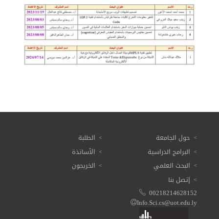
حول الجامعة
الطلبة
البرامج الدراسية
الأساتذة
البحث العلمي
الخريجون
إتصل بنا
00218214628152
Info.Sci.cs@uot.edu.ly
Visitors