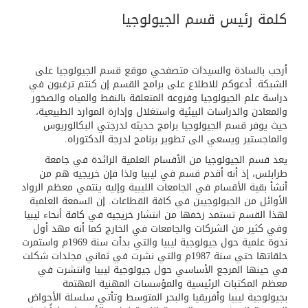
كلمة رئيس قسم الجيولوجيا
أرحب بالسادة والسيدات متصفحي موقع قسم الجيولوجيا على
الشبكة. أدعوكم للاطلاع على برامج القسم إن كنتم ترغبون في
دراسة علم الجيولوجيا وفروعه المتعلقة بالنفط والمياه والصخور
والمعادن والدراسات البيئية واستغلال وإدارة الموارد الطبيعية،
حيث يوفر قسم الجيولوجيا برامج حديثه لدرجتي البكالوريوس
والماجستير ويسعي الى تطوير برنامج لدرجة الدكتوراه.
يعد قسم الجيولوجيا من الأقسام العلمية الرائدة في جامعة
طرابلس، إذ أنه أقدم قسم في ليبيا ولذا فإن خريجيه هم من
أنشأ بقية الأقسام في الجامعات الليبية وإليه ينتمي معظم الرواد
الأوائل من الجيولوجيين في كافة القطاعات. إن السمعة العلمية
لهذا القسم تستمد زخمها من انتشار خريجيه في كافة أنحاء ليبيا
وفي كثير من الشركات والجامعات في الخارج كما أنه مهد أول
ندوة علمية حول جيولوجية ليبيا والتي بدأت سنة 1969م واستمرت
حلقاتها حتي سنة 1987م والتي نشرت في ثماني مجلدات شكلت
في حينها المرجع الأساسي حول جيولوجية ليبيا وانتشرت في
معظم المكتبات الرئيسية والمؤسسات المهنية المهتمة
بجيولوجية ليبيا وأفريقيا والبحر المتوسط وتأتي سلسلة الأحواض