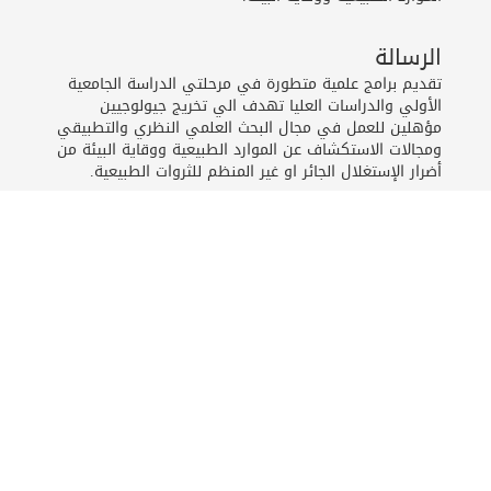
الرسالة
تقديم برامج علمية متطورة في مرحلتي الدراسة الجامعية
الأولي والدراسات العليا تهدف الي تخريج جيولوجيين
مؤهلين للعمل في مجال البحث العلمي النظري والتطبيقي
ومجالات الاستكشاف عن الموارد الطبيعية ووقاية البيئة من
أضرار الإستغلال الجائر او غير المنظم للثروات الطبيعية.
الأهداف
1. إعداد كوادر علمية مؤهلة في مجال علم الجيولوجيا
وتطبيقاته.
2. إعداد برامج علمية مواكبة لاحدث التطورات العلمية
في مجال التعليم والتدريب الجيولوجي مما يؤهل الخريجين
للمواكبة المستمرة واكتساب المعارف وتطوير قدراتهم
النظرية والتطبيقية بعد التخرج.
3. المساهمة في تعريب العلوم الجيولوجية.
4. التطوير المستمر لأساليب التقويم للبرامج التعليمية
ولاداء أعضاء هيئة التدريس .