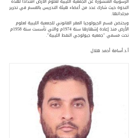
الرسوبية المنشورة عن الجمعية الليبية لعلوم الأرض امتداداً لهذه
الندوة حيث شارك عدد من أعضاء هيئة التدريس بالقسم في تحرير
مجلداتها.
ويحتضن قسم الجيولوجيا المقر القانوني للجمعية الليبية لعلوم
الأرض منذ إعادة إشهارها سنة 1974م والتي تأسست سنة 1958م
تحت مسمي "جمعيه جيولوجي النفط الليبية".
أ.د.أسامة أحمد هلال