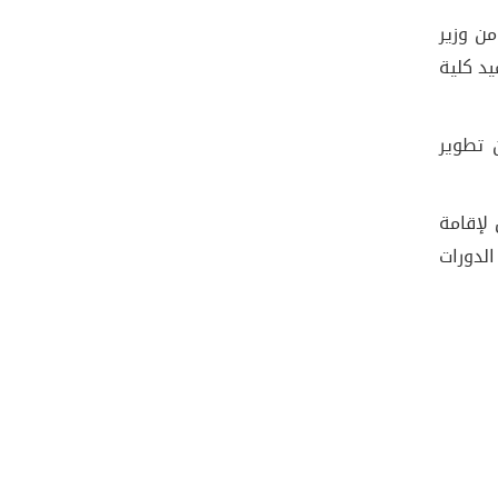
ن وزير
يد كلية
 تطوير
لإقامة
لدورات