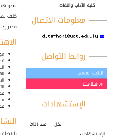
عضو هيئ
كلية الآداب واللغات
كلف بمهم
معلومات الاتصال
مدير إد
الاهتم
روابط التواصل
مج
قضا
ال
الباحث العلمي
الق
الا
بوابة البحث
الت
قضا
منا
الإستشهادات
قضا
النشا
الكل
منذ 2021
بالاضاف
الإستشهادات