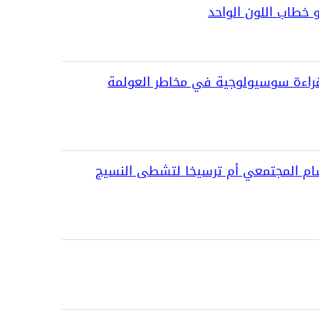
و خطاب اللون الواحد
 قراءة سوسیولوجیة في مخاطر العولمة
سام المجتمعي أم ترسيخا لتشطى النسيج