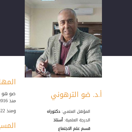
المها
أ.د. ضو الترهوني
ضو هو ا
منذ 2016-08-11 وله العديد من المنشورات العلمية في مجال تخصصه
ومنذ 2022 كلف بمهام مدير إدراة شؤون اعضاء هيئة التدريس بجامعة طرابلس وحتى الان
المؤهل العلمي:
دكتوراه
الدرجة العلمية:
أستاذ
المسي
قسم علم الاجتماع