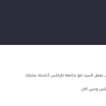
س. يعمل السيد ضو بجامعة طرابلس كـاستاذ مشارك