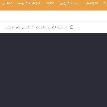
بة
الموظفين
البريد الالكتروني
English
البوابة الالكترونية
جامعتي
كلية الآداب واللغات
قسم علم الاجتماع