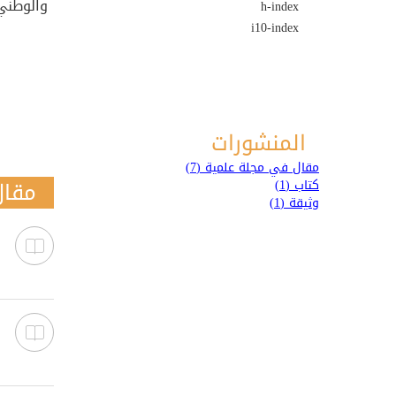
والوطني
h-index
i10-index
المنشورات
مقال في مجلة علمية (7)
مقال
كتاب (1)
وثيقة (1)