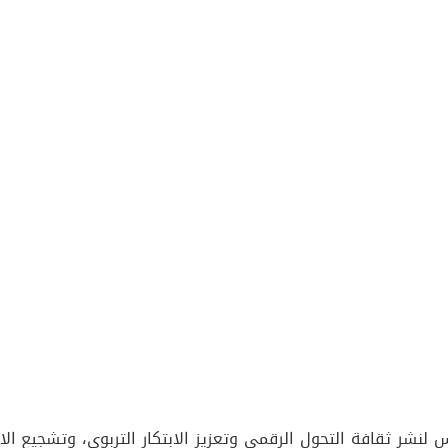
لنشر ثقافة التحول الرقمي وتعزيز الابتكار التربوي، وتشجيع ال