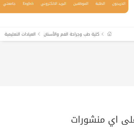
الخريجون
الطلبة
الموظفين
البريد الالكتروني
English
جامعتي
كلية طب وجراحة الفم والأسنان
العيادات التعليمية
على اي منشورات