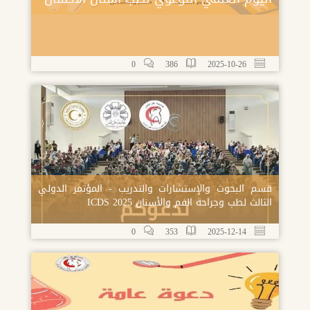
0
386
2025-10-26
قسم البحوث والإستشارات والتدريب - المؤتمر الدولي
الثالث لطب وجراحة الفم والأسنان ICDS 2025
0
353
2025-12-14