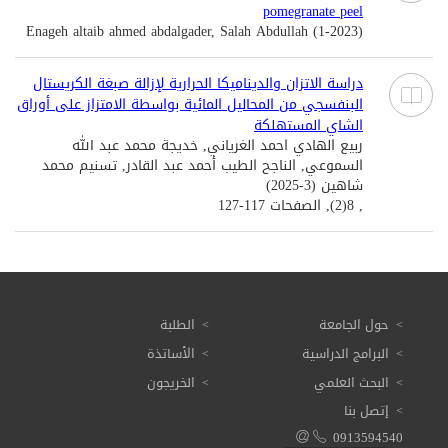
pomegranate peel
Enageh altaib ahmed abdalgader, Salah Abdullah (1-2023)
دراسة الاتزان والديناميكا الحرارية لإزالة صبغة الكريستال
البنفسجي من المحاليل المائية بواسطة الامتزاز على أوراق
الشاي المستهلكة
ربيع الهادي احمد الغرياني, خديجة محمد عبد الله
السموعي, الناجح الطيب أحمد عبد القادر, تسنيم محمد
شاهين (3-2025)
, 8(2), الصفحات 117-127
حول الجامعة
الطلبة
البرامج الدراسية
الأساتذة
البحث العلمي
الخريجون
إتصل بنا
0913594540