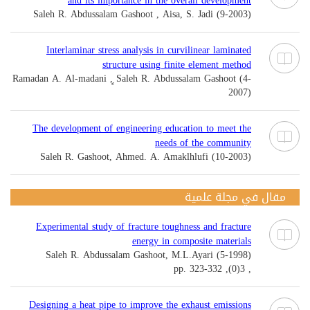
and its importance in the overall development
Saleh R. Abdussalam Gashoot , Aisa, S. Jadi (9-2003)
Interlaminar stress analysis in curvilinear laminated
structure using finite element method
Ramadan A. Al-madani , ٍSaleh R. Abdussalam Gashoot (4-
2007)
The development of engineering education to meet the
needs of the community
Saleh R. Gashoot, Ahmed. A. Amaklhlufi (10-2003)
مقال في مجلة علمية
Experimental study of fracture toughness and fracture
energy in composite materials
Saleh R. Abdussalam Gashoot, M.L.Ayari (5-1998)
, 3(0), pp. 323-332
Designing a heat pipe to improve the exhaust emissions