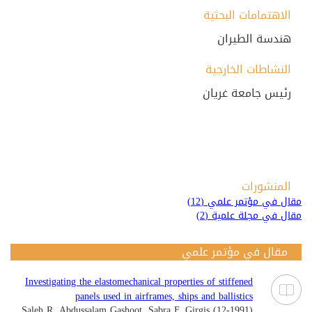
الاهتمامات البحثية
هندسة الطيران
النشاطات الخارجية
رئيس جامعة غريان
المنشورات
مقال في مؤتمر علمي (12)
مقال في مجلة علمية (2)
مقال في مؤتمر علمي
Investigating the elastomechanical properties of stiffened
panels used in airframes, ships and ballistics
Saleh R. Abdussalam Gashoot, Sabra F. Girgis (12-1991)