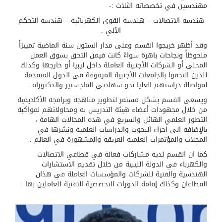
مهندسين في تخصصاته الثلاث :-
هندسة الاتصالات – هندسة القوى الكهربائية – هندسة التحكم
الآلي .
وقد أظهر خريجوا القسم وعلى مدار الستون سنة الماضية تمييزاً
ملحوظاً ونجاحات باهرة سواءً كانت فيمن التحق بسوق العمل
المحلي أو الشركات الأجنبية العاملة داخل ليبيا أو خارجها وكذلك
للذين التحقوا بالجامعات الأجنبية المرموقة في الدول المتقدمة
لمواصلة دراستهم العليا نحو شهادتي الماجستير والدكتوراه .
ويسعى القسم بشكل مستمر لتطوير مناهجه وبرامجه الأكاديمية
من خلال مجهودات أعضاء هيئة التدريس به ومحاولاتهم لمواكبة
التطور العلمي الهائل والسريع في هذه المجالات الهامة ،
بالإضافة الى اجراء البحوث والدراسات العلمية ونشرها في
المجلات والمؤتمرات العلمية العريقة والمشهورة في العالم .
كما ان القسم لديه مشاركات فعالة في قطاعي الاتصالات
والكهرباء في الدولة الليبية من خلال تقديم الاستشارات
الهندسية والفنية للشركات والمؤسسات العاملة في هذان
القطاعان وكذلك إقامة الدورات التخصصية التقنية للعاملين بها .