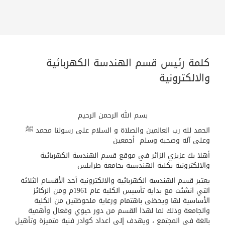
كلمة رئيس قسم الهندسة الكهربائية
والالكترونية
بسم الله الرحمن الرحيم
الحمد لله رب العالمين والصلاة و السلام على رسولنا محمد ﷺ
وعلى آله وصحبه وسلم أجمعين
أهلا بك عزيزي الزائر في موقع قسم الهندسة الكهربائية
والالكترونية بكلية الهندسية بجامعة طرابلس
يعتبر قسم الهندسة الكهربائية والالكترونية أحد الأقسام الثلاثة
التي انشئت مع بداية تأسيس الكلية عام 1961م ومن الركائز
الأساسية لها ويحظى باهتمام ورعاية ملحوظتين من الكلية
والجامعة وذلك لما لهذا القسم من دور حيوي وفعال وأهمية
بالغة في المجتمع ، ويهدف إلى اعداد كوادر فنية متميزة وتأهيل