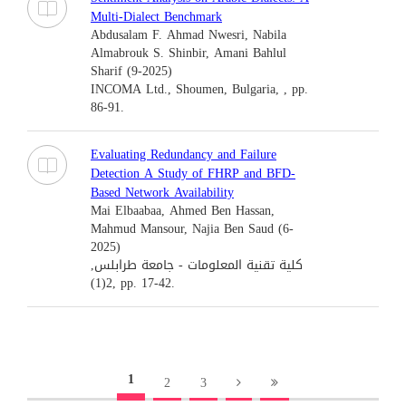
Multi-Dialect Benchmark
Abdusalam F. Ahmad Nwesri, Nabila
Almabrouk S. Shinbir, Amani Bahlul
Sharif (9-2025)
INCOMA Ltd., Shoumen, Bulgaria, , pp.
86-91.
Evaluating Redundancy and Failure
Detection A Study of FHRP and BFD-
Based Network Availability
Mai Elbaabaa, Ahmed Ben Hassan,
Mahmud Mansour, Najia Ben Saud (6-
2025)
كلية تقنية المعلومات - جامعة طرابلس,
2(1), pp. 17-42.
1
2
3