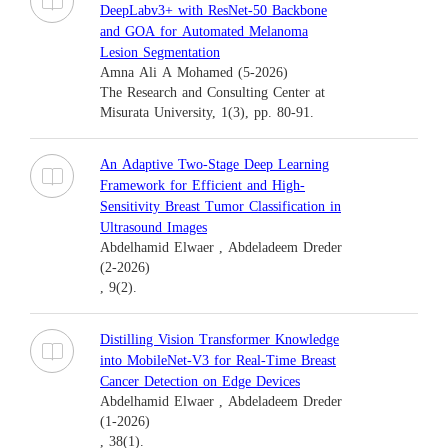
DeepLabv3+ with ResNet-50 Backbone
and GOA for Automated Melanoma
Lesion Segmentation
Amna Ali A Mohamed (5-2026)
The Research and Consulting Center at
Misurata University, 1(3), pp. 80-91.
An Adaptive Two-Stage Deep Learning
Framework for Efficient and High-
Sensitivity Breast Tumor Classification in
Ultrasound Images
Abdelhamid Elwaer , Abdeladeem Dreder
(2-2026)
, 9(2).
Distilling Vision Transformer Knowledge
into MobileNet-V3 for Real-Time Breast
Cancer Detection on Edge Devices
Abdelhamid Elwaer , Abdeladeem Dreder
(1-2026)
, 38(1).