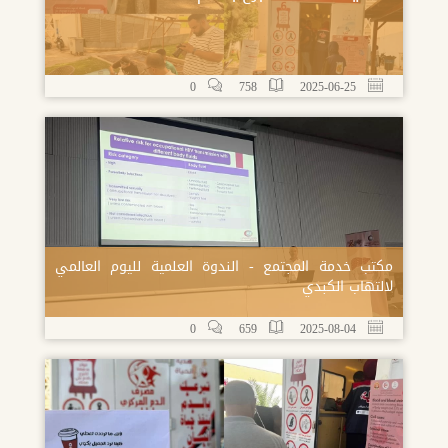
0
758
2025-06-25
مكتب خدمة المجتمع - الندوة العلمية لليوم العالمي
لالتهاب الكبدي
0
659
2025-08-04