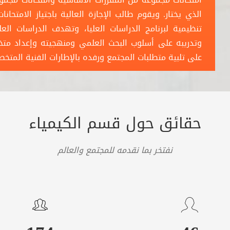
الذي يختار. ويقوم طالب الإجازة العالية باجتياز الامت
تنظيمية لبرنامج الدراسات العليا، وتهدف الدراسات الع
وتدريبه على أسلوب البحث العلمي ومنهجيته وإعداد متخ
على تلبية متطلبات المجتمع ورفده بالإطارات الفنية المتخ
حقائق حول قسم الكيمياء
نفتخر بما نقدمه للمجتمع والعالم