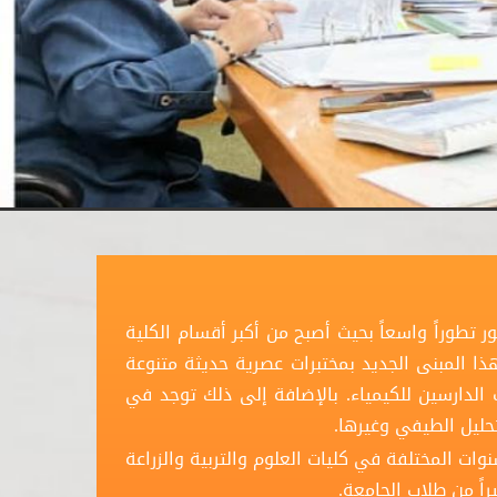
ياء مع نشوء كلية العلوم عام 1957م، وتطور تطوراً واسعاً بحيث أصبح من أكبر أقسام الكلية
اء الجديد عام 1987م. ولقد جهز هذا المبنى الجديد بمختبرات عصرية حديثة متنوعة
الدارسين للكيمياء. بالإضافة إلى ذلك توجد في
حليل الطيفي وغيرها.
وات المختلفة في كليات العلوم والتربية والزراعة
اً من طلاب الجامعة.