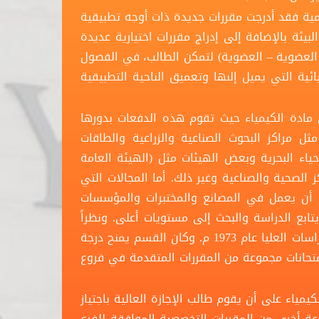
مية فقد أدرجت مقررات جديدة ذات أوجه تطبيقية
لبيئة بالإضافة إلى إدراج مقررات اختيارية عديدة
ير العضوية – العضوية) لتمكن الطالب، في الفصول
ئية التي يميل إلىها وتعميق الناحية التطبيقية
دة الكيمياء حيث تقوم هذه الدفعات بدورها
ل مراكز البحوث الصناعية والزراعية والطاقات
أحياء البحرية وبعض الهيئات مثل (الهيئة العامة
ز الصحية والصناعية وغير ذلك. أما المجالات التي
 أن يعمل في المصانع والمختبرات والمؤسسات
يتابع الدراسة والبحث إلى مستويات أعلى. ونظراً
للحاجة الملحة إلى الدراسات العليا فلقد افتتح القسم الدراسات العليا عام 1973 م. وكان القسم يمنح درجة
امتحانات مجموعة من المقررات المتقدمة في فروع
في الكيمياء على أن يقوم طالب الإجازة العالية باجتياز
عة أخرى من المقررات التخصصية الموافقة للفرع