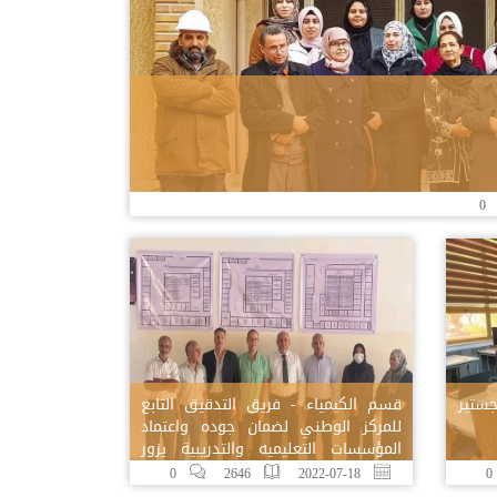
0
جستير
قسم الكيمياء - فريق التدقيق التابع
للمركز الوطني لضمان جوده واعتماد
المؤسسات التعليميه والتدريبية يزور
قسم الكيمياء
0
2646
2022-07-18
0