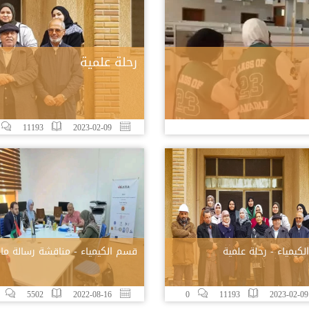
رحلة علمية
11193
2023-02-09
كيمياء - رحلة علمية
قسم الكيمياء - مناقشة رسالة ما
5502
2022-08-16
0
11193
20