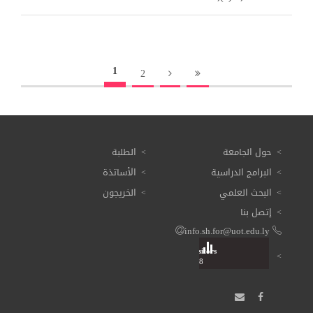
1
2
حول الجامعة
الطلبة
البرامج الدراسية
الأساتذة
البحث العلمي
الخريجون
إتصل بنا
info.sh.for@uot.edu.ly
Visitors
Total: 3 608 448