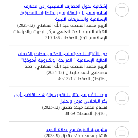
إشكالية تحول المصارف التقليدية إلى مصارف
إسلامية في ليبيا مقاربة بين متطلبات المصرفية
الإسلامية والتشريعات الليبية
الربيع محمد المنصف عبد الله القماطي (12-2025)
الهيئة الليبية للبحث العلمي مركز البحوث والدراسات
الإسلامية, 1(0), الصفحات 186-210.
دور التّقنيّات الحديثة في الحدّ من مخاطر الخدمات
الماليّة الإسلاميّة " المرابحة الإلكترونيّة أنموذجًا"
الربيع محمد المنصف عبد الله القماطي, احمد
مصطفى احمد مليطان (12-2024)
, 16(16), الصفحات 371-407.
مبحث الأمر في كتاب التقريب والإرشاد للقاضي أبي
بكر الباقلاني عرض وتحليل
هشام محمد ميلاد دقدق (12-2023)
, 16(0), الصفحات 69-88.
مشروعية القنوت في صلاة الصبح
هشام محمد ميلاد دقدق (9-2023)