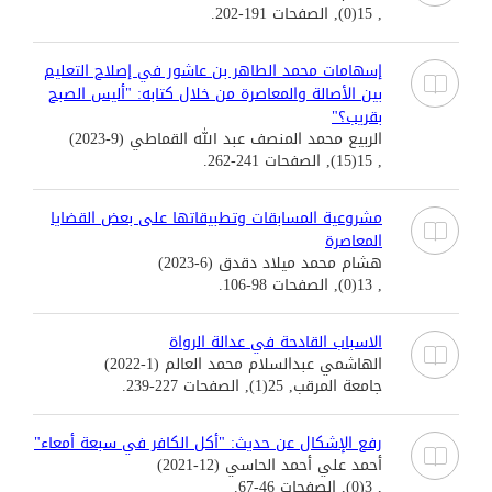
, 15(0), الصفحات 191-202.
إسهامات محمد الطاهر بن عاشور في إصلاح التعليم
بين الأصالة والمعاصرة من خلال كتابه: "أليس الصبح
بقريب؟"
الربيع محمد المنصف عبد الله القماطي (9-2023)
, 15(15), الصفحات 241-262.
مشروعية المسابقات وتطبيقاتها على بعض القضايا
المعاصرة
هشام محمد ميلاد دقدق (6-2023)
, 13(0), الصفحات 98-106.
الاسباب القادحة في عدالة الرواة
الهاشمي عبدالسلام محمد العالم (1-2022)
جامعة المرقب, 25(1), الصفحات 227-239.
رفع الإشكال عن حديث: "أكل الكافر في سبعة أمعاء"
أحمد علي أحمد الحاسي (12-2021)
, 3(0), الصفحات 46-67.