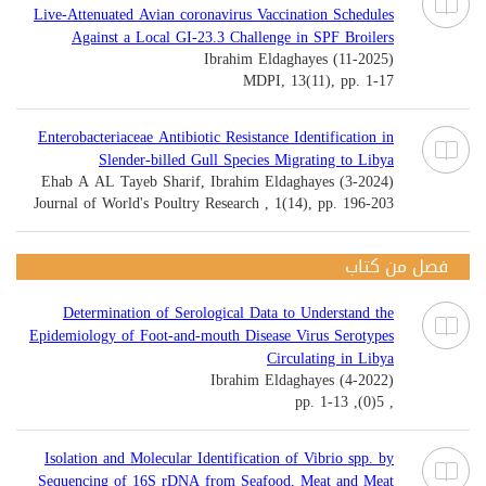
Live-Attenuated Avian coronavirus Vaccination Schedules
Against a Local GI-23.3 Challenge in SPF Broilers
Ibrahim Eldaghayes (11-2025)
MDPI, 13(11), pp. 1-17
Enterobacteriaceae Antibiotic Resistance Identification in
Slender-billed Gull Species Migrating to Libya
Ehab A AL Tayeb Sharif, Ibrahim Eldaghayes (3-2024)
Journal of World's Poultry Research , 1(14), pp. 196-203
فصل من كتاب
Determination of Serological Data to Understand the
Epidemiology of Foot-and-mouth Disease Virus Serotypes
Circulating in Libya
Ibrahim Eldaghayes (4-2022)
, 5(0), pp. 1-13
Isolation and Molecular Identification of Vibrio spp. by
Sequencing of 16S rDNA from Seafood, Meat and Meat