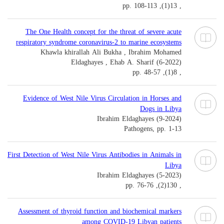
, 13(1), pp. 108-113
The One Health concept for the threat of severe acute
respiratory syndrome coronavirus-2 to marine ecosystems
Khawla khirallah Ali Bukha , Ibrahim Mohamed
Eldaghayes , Ehab A. Sharif (6-2022)
, 8(1), pp. 48-57
Evidence of West Nile Virus Circulation in Horses and
Dogs in Libya
Ibrahim Eldaghayes (9-2024)
Pathogens, pp. 1-13
First Detection of West Nile Virus Antibodies in Animals in
Libya
Ibrahim Eldaghayes (5-2023)
, 130(2), pp. 76-76
Assessment of thyroid function and biochemical markers
among COVID-19 Libyan patients