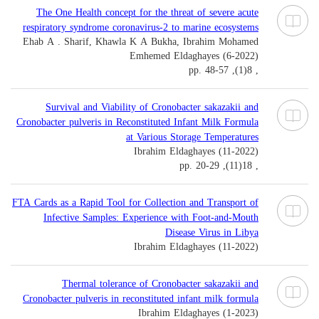
The One Health concept for the threat of severe acute
respiratory syndrome coronavirus-2 to marine ecosystems
Ehab A . Sharif, Khawla K A Bukha, Ibrahim Mohamed
Emhemed Eldaghayes (6-2022)
, 8(1), pp. 48-57
Survival and Viability of Cronobacter sakazakii and
Cronobacter pulveris in Reconstituted Infant Milk Formula
at Various Storage Temperatures
Ibrahim Eldaghayes (11-2022)
, 18(11), pp. 20-29
FTA Cards as a Rapid Tool for Collection and Transport of
Infective Samples: Experience with Foot-and-Mouth
Disease Virus in Libya
Ibrahim Eldaghayes (11-2022)
Thermal tolerance of Cronobacter sakazakii and
Cronobacter pulveris in reconstituted infant milk formula
Ibrahim Eldaghayes (1-2023)