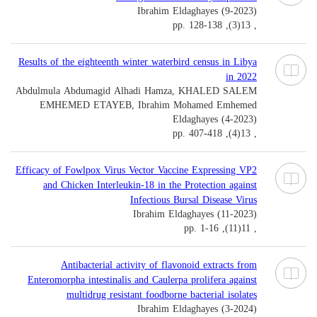
Ibrahim Eldaghayes (9-2023)
, 13(3), pp. 128-138
Results of the eighteenth winter waterbird census in Libya
in 2022
Abdulmula Abdumagid Alhadi Hamza, KHALED SALEM
EMHEMED ETAYEB, Ibrahim Mohamed Emhemed
Eldaghayes (4-2023)
, 13(4), pp. 407-418
Efficacy of Fowlpox Virus Vector Vaccine Expressing VP2
and Chicken Interleukin-18 in the Protection against
Infectious Bursal Disease Virus
Ibrahim Eldaghayes (11-2023)
, 11(11), pp. 1-16
Antibacterial activity of flavonoid extracts from
Enteromorpha intestinalis and Caulerpa prolifera against
multidrug resistant foodborne bacterial isolates
Ibrahim Eldaghayes (3-2024)