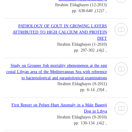
Ibrahim Eldaghayes (12-2013)
, 7(12), pp. 638-640
PATHOLOGY OF GOUT IN GROWING LAYERS
ATTRIBUTED TO HIGH CALCIUM AND PROTEIN
DIET
Ibrahim Eldaghayes (1-2010)
, 2(4), pp. 297-302
Study on Grouper fish mortality phenomenon at the east
costal Libyan area of the Mediterranean Sea with reference
to bacteriological and parasitological examinations
Ibrahim Eldaghayes (9-2011)
, 4(9), pp. 6-14
First Report on Pelger-Huet Anomaly in a Male Basenji
Dog in Libya
Ibrahim Eldaghayes (9-2010)
, 2(4), pp. 130-134