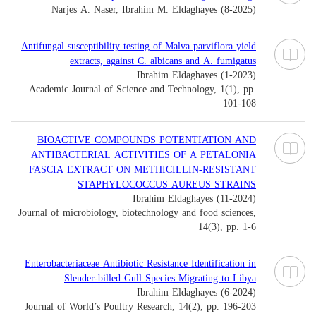
Narjes A. Naser, Ibrahim M. Eldaghayes (8-2025)
Antifungal susceptibility testing of Malva parviflora yield
extracts, against C. albicans and A. fumigatus
Ibrahim Eldaghayes (1-2023)
Academic Journal of Science and Technology, 1(1), pp.
101-108
BIOACTIVE COMPOUNDS POTENTIATION AND
ANTIBACTERIAL ACTIVITIES OF A PETALONIA
FASCIA EXTRACT ON METHICILLIN-RESISTANT
STAPHYLOCOCCUS AUREUS STRAINS
Ibrahim Eldaghayes (11-2024)
Journal of microbiology, biotechnology and food sciences,
14(3), pp. 1-6
Enterobacteriaceae Antibiotic Resistance Identification in
Slender-billed Gull Species Migrating to Libya
Ibrahim Eldaghayes (6-2024)
Journal of World’s Poultry Research, 14(2), pp. 196-203