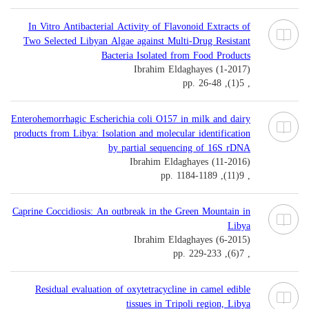
In Vitro Antibacterial Activity of Flavonoid Extracts of
Two Selected Libyan Algae against Multi-Drug Resistant
Bacteria Isolated from Food Products
Ibrahim Eldaghayes (1-2017)
, 5(1), pp. 26-48
Enterohemorrhagic Escherichia coli O157 in milk and dairy
products from Libya: Isolation and molecular identification
by partial sequencing of 16S rDNA
Ibrahim Eldaghayes (11-2016)
, 9(11), pp. 1184-1189
Caprine Coccidiosis: An outbreak in the Green Mountain in
Libya
Ibrahim Eldaghayes (6-2015)
, 7(6), pp. 229-233
Residual evaluation of oxytetracycline in camel edible
tissues in Tripoli region, Libya