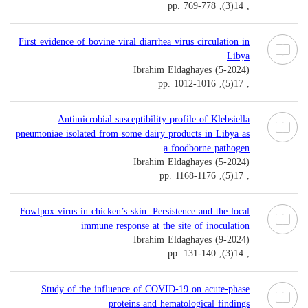
, 14(3), pp. 769-778
First evidence of bovine viral diarrhea virus circulation in
Libya
Ibrahim Eldaghayes (5-2024)
, 17(5), pp. 1012-1016
Antimicrobial susceptibility profile of Klebsiella
pneumoniae isolated from some dairy products in Libya as
a foodborne pathogen
Ibrahim Eldaghayes (5-2024)
, 17(5), pp. 1168-1176
Fowlpox virus in chicken’s skin: Persistence and the local
immune response at the site of inoculation
Ibrahim Eldaghayes (9-2024)
, 14(3), pp. 131-140
Study of the influence of COVID-19 on acute-phase
proteins and hematological findings