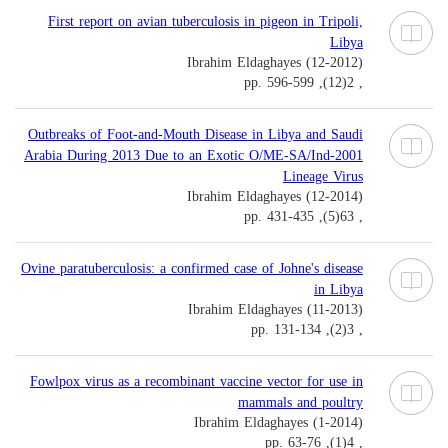
First report on avian tuberculosis in pigeon in Tripoli,
Libya
Ibrahim Eldaghayes (12-2012)
, 2(12), pp. 596-599
Outbreaks of Foot-and-Mouth Disease in Libya and Saudi
Arabia During 2013 Due to an Exotic O/ME-SA/Ind-2001
Lineage Virus
Ibrahim Eldaghayes (12-2014)
, 63(5), pp. 431-435
Ovine paratuberculosis: a confirmed case of Johne's disease
in Libya
Ibrahim Eldaghayes (11-2013)
, 3(2), pp. 131-134
Fowlpox virus as a recombinant vaccine vector for use in
mammals and poultry
Ibrahim Eldaghayes (1-2014)
, 4(1), pp. 63-76