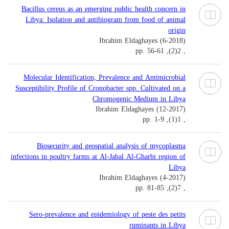
Bacillus cereus as an emerging public health concern in
Libya: Isolation and antibiogram from food of animal
origin
Ibrahim Eldaghayes (6-2018)
, 2(2), pp. 56-61
Molecular Identification, Prevalence and Antimicrobial
Susceptibility Profile of Cronobacter spp. Cultivated on a
Chromogenic Medium in Libya
Ibrahim Eldaghayes (12-2017)
, 1(1), pp. 1-9
Biosecurity and geospatial analysis of mycoplasma
infections in poultry farms at Al-Jabal Al-Gharbi region of
Libya
Ibrahim Eldaghayes (4-2017)
, 7(2), pp. 81-85
Sero-prevalence and epidemiology of peste des petits
ruminants in Libya