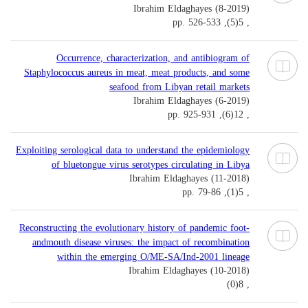
Ibrahim Eldaghayes (8-2019)
, 5(5), pp. 526-533
Occurrence, characterization, and antibiogram of
Staphylococcus aureus in meat, meat products, and some
seafood from Libyan retail markets
Ibrahim Eldaghayes (6-2019)
, 12(6), pp. 925-931
Exploiting serological data to understand the epidemiology
of bluetongue virus serotypes circulating in Libya
Ibrahim Eldaghayes (11-2018)
, 5(1), pp. 79-86
Reconstructing the evolutionary history of pandemic foot-
andmouth disease viruses: the impact of recombination
within the emerging O/ME-SA/Ind-2001 lineage
Ibrahim Eldaghayes (10-2018)
, 8(0)