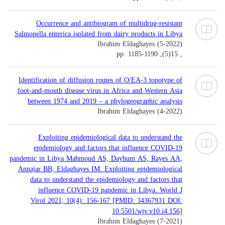
Occurrence and antibiogram of multidrug-resistant
Salmonella enterica isolated from dairy products in Libya
Ibrahim Eldaghayes (5-2022)
, 15(5), pp. 1185-1190
Identification of diffusion routes of O/EA-3 topotype of
foot-and-mouth disease virus in Africa and Western Asia
between 1974 and 2019 – a phylogeographic analysis
Ibrahim Eldaghayes (4-2022)
Exploiting epidemiological data to understand the
epidemiology and factors that influence COVID-19
pandemic in Libya Mahmoud AS, Dayhum AS, Rayes AA,
Annajar BB, Eldaghayes IM. Exploiting epidemiological
data to understand the epidemiology and factors that
influence COVID-19 pandemic in Libya. World J
Virol 2021; 10(4): 156-167 [PMID: 34367931 DOI:
10.5501/wjv.v10.i4.156]
Ibrahim Eldaghayes (7-2021)