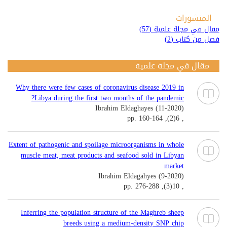
المنشورات
مقال في مجلة علمية (57)
فصل من كتاب (2)
مقال في مجلة علمية
Why there were few cases of coronavirus disease 2019 in
Libya during the first two months of the pandemic?
Ibrahim Eldaghayes (11-2020)
, 6(2), pp. 160-164
Extent of pathogenic and spoilage microorganisms in whole
muscle meat, meat products and seafood sold in Libyan
market
Ibrahim Eldagahyes (9-2020)
, 10(3), pp. 276-288
Inferring the population structure of the Maghreb sheep
breeds using a medium-density SNP chip