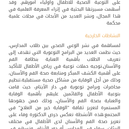
على التوعية الصحية للاطفال واولياء امورهم. وقد
أسهمت مسيرتها البحثية في إثراء المعرفة العلمية في
هذا المجال، ونشر العديد من الأبحاث في مجلات علمية
محكمة
النشاطات الخارجية
لمساهمة في نشر الوعي الصحي بين طلاب المدارس،
حيث نظمت العديد من البرامج التوعوية التي تهدف إلى
تعريف الطلاب بأهمية العناية بنظافة الفم
والأسنان.توجيه حملات توعية في رياض الأطفال للتأكيد
على أهمية الكشف المبكر ومتابعة صحة الفم والأسنان،
وذلك من أجل الوقاية من مشاكل صحية مستقبلية.تنظيم
محاضرات وبرامج توعوية في دار الأيتام، حيث قامت
بتوعية الأطفال والقائمين عليهم بأهمية الوقاية
والعناية بصحة الفم والأسنان، وذلك ضمن جهودها
المستمرة لتعزيز ثقافة "الوقاية خير من العلاج" في
المجتمع.هذه الأنشطة تعكس حرص الدكتورة وفاء على
تعزيز صحة الفم والأسنان لدى الأطفال في مختلف
البيئات، سواء في المدارس أو دور الأيتام، وتسهم في