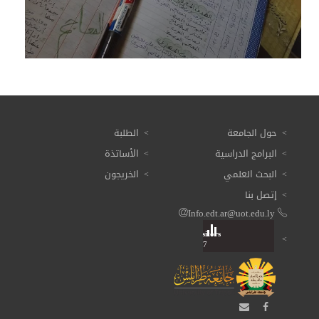
حول الجامعة
الطلبة
البرامج الدراسية
الأساتذة
البحث العلمي
الخريجون
إتصل بنا
Info.edt.ar@uot.edu.ly
Visitors
Total: 3 620 027