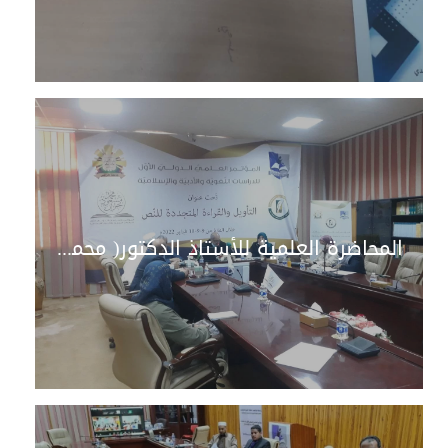
المحاضرة العلمية للأستاذ الدكتور( محمد خليفة الأسود )على هامش اختتام فعاليات المؤتمر العلمي الدولي للدراسات اللغوية والأدبية والإسلامية ( التأويل والقراءة المتجددة ) وقد اختير من قبل اللجنة المنظمة للمؤتمر كشخصية المؤتمر نظيرا لمكانته المرموقة