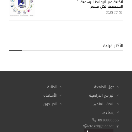
الكلية عبر الروابط الرسمية
المخصصة لكل قسم.
2025-12-02
الأكثر قراءة
حول الجامعة
الطلبة
البرامج الدراسية
الأساتذة
البحث العلمي
الخريجون
إتصل بنا
0916006566
ictc.edt@uot.edu.ly