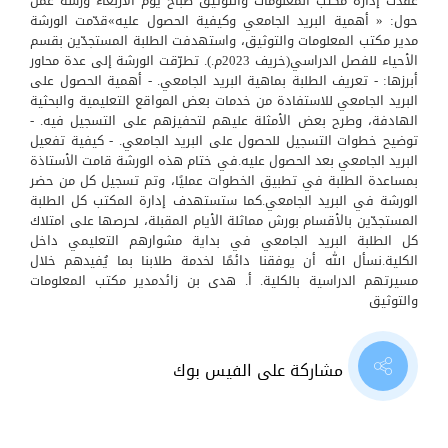
عقدت إدارة مكتب المعلومات والتوثيق صباح يوم الأربعاء ورشة عمل
حول: « أهمية البريد الجامعي وكيفية الحصول عليه»قدّمت الورشة
مدير مكتب المعلومات والتوثيق، واستهدفت الطلبة المستجدّين بقسم
الأحياء للفصل الدراسي(خريف 2023م.). تطرّقت الورشة إلى عدة محاور
أبرزها: -
تعريف الطلبة بماهية البريد الجامعي. - أهمية الحصول على
البريد الجامعي للاستفادة من خدمات بعض المواقع التعليمية والبحثية
الهادفة، وطرح بعض الأمثلة عليهم لتحفيزهم على التسجيل فيه. -
توضيح خطوات التسجيل للحصول على البريد الجامعي. - كيفية تفعيل
البريد الجامعي بعد الحصول عليه.في ختام هذه الورشة قامت الأستاذة
بمساعدة الطلبة في تطبيق الخطوات عمليًا، وتم تسجيل كل من حضر
الورشة في البريد الجامعي.كما ستستهدف إدارة المكتب كل الطلبة
المستجدّين بالأقسام بورش مماثلة الأيام المقبلة، لحرصها على امتلاك
كل الطلبة البريد الجامعي في بداية مشوارهم التعليمي داخل
الكلية.نسأل الله أن يوفقنا دائمًا لخدمة طلابنا بما يُفيدهم خلال
مسيرتهم الدراسية بالكلية. أ. هدى بن زائدمدير مكتب المعلومات
والتوثيق
مشاركة على الفيس بوك