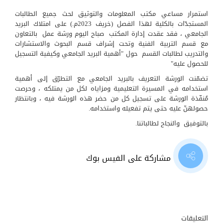
استمرار مساعي مكتب المعلومات والتوثيق لحث جميع الطالبات
المستجدّات بالكلية لهذا الفصل (خريف 2023م.) على امتلاك البريد
الجامعي ، فقد عقدت إدارة المكتب صباح اليوم ورشة عمل بالتعاون
مع قسم التربية الفنية وتحت إشراف قسم البحوث والاستشارات
والتدريب لطالبات القسم حول "أهمية البريد الجامعي وكيفية التسجيل
للحصول عليه"
تضمّنت الورشة التعريف بالبريد الجامعي مع التطرّق إلى أهمية
استخدامه في المسيرة التعليمية ومزاياه لكل من يمتلكه ، وحرصت
مُنفّذة الورشة على تسجيل كل من حضر هذه الورشة فيه ، وبانتظار
حصولهنّ عليه حتى يتم تفعيله واستخدامه.
بالتوفيق والنجاح لطالباتنا.
مشاركة على الفيس بوك
التعليقات