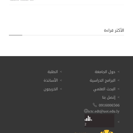
الأكثر قراءة
حول الجامعة
الطلبة
البرامج الدراسية
الأساتذة
البحث العلمي
الخريجون
إتصل بنا
0916006566
ictc.edt@uot.edu.ly
Visitors
Total: 3 611 032