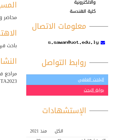
المسي
والالكترونية
كلية الهندسة
محاضر و
معلومات الاتصال
الاهتم
باحث فى 
النشا
روابط التواصل
الباحث العلمي
MI-STA2023 والثالث 
بوابة البحث
الإستشهادات
الكل
منذ 2021