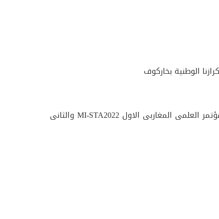
ازنا الوطنية بخاركوف
مراجع فى فى العديد من المؤتمرات العلمية التى تنظمها IEEE منها المؤتمر العلمى المغاربى الاول MI-STA2022 والثانى