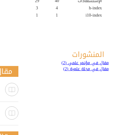
الإستشهادات
40
29
3
4
h-index
1
1
i10-index
المنشورات
مقال في مؤتمر علمي (2)
مقال
مقال في مجلة علمية (2)