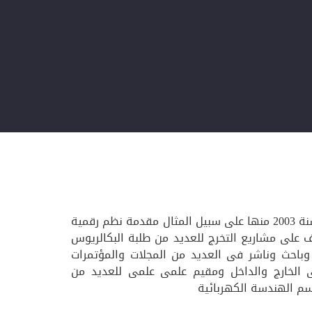
محاضر للعديد من المواد الدراسية بالقسم لاكثر من عشرون سنه اى منذ سنة 2003 منها على سبيل المثال مقدمة نظم رقمية
مجة و كذلك مشرف على مشاريع التخرج للعديد من طلبة البكالريوس
لماجستير ومنسق العديد من المعامل منها على سبيل المثال EE331 وباحث وناشر فى العديد من المجلات والمؤتمرات
ى الخارج والداخل ومقيم علمى علمى للعديد من
قسم الهندسة الكهربائية