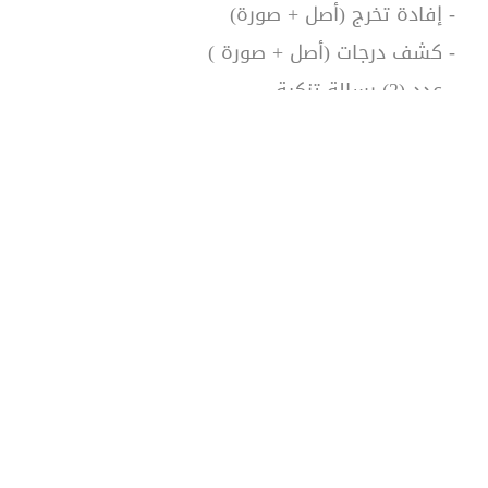
- إفادة تخرج (أصل + صورة)
- كشف درجات (أصل + صورة )
- عدد (2) رسالة تزكية.
- عدد (4) صور شخصية.
- شهادة (بالرقم الوطني).
- صورة من جواز السفر.
- ملف معلق لحفظ المستندات
- شهادة اجتياز امتحاني تحديد المستوى للغة
العربية و اللغة الانجليزية.
علماً بانة سيُجرى امتحان المفاضلة على مرحلتين:
الأولى تحريرية والثانية المقابلة.