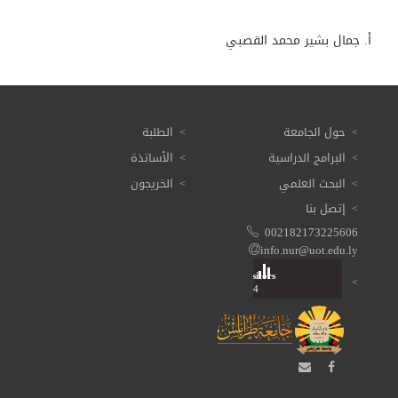
أ. جمال بشير محمد القصبي
حول الجامعة
الطلبة
البرامج الدراسية
الأساتذة
البحث العلمي
الخريجون
إتصل بنا
002182173225606
info.nur@uot.edu.ly
Visitors
Total: 3 609 364