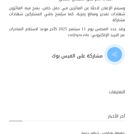
وسيتم الإعلان لاحقًا عن الفائزين في حفل خاص، يمنح فيه الفائزون
شهادات تقدير ومبالغ رمزية، كما سيُمنح باقي المشاركين شهادات
مشاركة.
وقد حدد المجلس يوم 11 سبتمبر 2025 كآخر موعد لاستلام المبادرات
عبر البريد الإلكتروني:
csr@qou.edu
مشاركة على الفيس بوك
التعليقات
آخر الأخبار
جامعة طرابلس تنظم ندوة