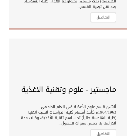
الهندسة) تحت مسمى تكنولوجيا الغذاء. كلية الهندسة.
بعد نقل تبعية القسم...
التفاصيل
ماجستير - علوم وتقنية الاغذية
أنشئ قسم علوم الأغذية في العام الجامعي
1964/1963م كأحد أقسام كلية الدراسـات الفنية العليا
(كلية الهندسة حالياً) تحت اسم تقنية الأغذية، وكانت مدة
الدراسة به خمس سنوات للحصول...
التفاصيل