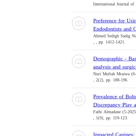
International Journal of
Preference for Us
Endodontists and Ge
Ahmed Sedigh Sadig No
, , pp. 1412-1421.
Demographic - Base
analysis and surgic
Nuri Muftah Mraiwa (6
, 2(2), pp. 188-196.
Prevalence of Bolt
Discrepancy Play 
Fathi Almadane (5-2025
, 1(9), pp. 119-123.
Impacted Canines: 