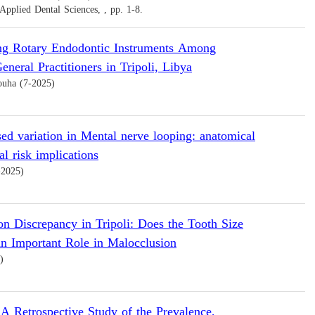
 Applied Dental Sciences, , pp. 1-8.
ing Rotary Endodontic Instruments Among
neral Practitioners in Tripoli, Libya
uha (7-2025)
d variation in Mental nerve looping: anatomical
al risk implications
-2025)
on Discrepancy in Tripoli: Does the Tooth Size
an Important Role in Malocclusion
)
A Retrospective Study of the Prevalence,