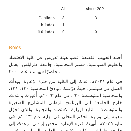
All
since 2021
Citations
3
3
h-index
1
1
i10-index
0
0
Roles
أحمد الحبيب القصعة عضو هيئة تدريس في كلية الاقتصاد
والعلوم السياسية، قسم المحاسبة، جامعة طرابلس. يعمل
محاضرًا فيها منذ عام ٢٠٠٠.
في عام ٢٠٢١م، عدتُ إلى الكلية من فترة الإعارة، وبدأتُ
العمل في سبتمبر، حيثُ درّستُ مبادئ المحاسبة ١٣٠، ١٣١،
والمحاسبة المتوسطة ٢٣٠. في عام ٢٠٢٣م، أُعيرتُ وانتدبتُ
خارج الجامعة إلى البرنامج الوطني للمشاريع الصغيرة
والمتوسطة - التابع لوزارة الاقتصاد والتجارة، والذي تحوّل
تبعيته إلى وزارة الحكم المحلي في نهاية عام ٢٠٢٣م. في
مايو ٢٠٢٥م، أنهيتُ فترة الإعارة بمحض إرادتي، وعدتُ إلى
جامعة طرابلس، كلية الاقتصاد والعلوم السياسية، قسم